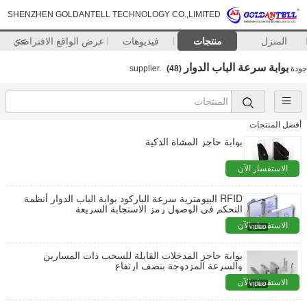
SHENZHEN GOLDANTELL TECHNOLOGY CO.,LIMITED
المنزل
منتجات
فيديوهات
>>
عرض الواقع الافتراضي
بوابة سرعة الباب الدوار
جودة
supplier.
(48)
أفضل المنتجات
بوابة حاجز المشاة الذكية
الاستفسار الآن
RFID البيومترية سرعة الباركود بوابة الباب الدوار أنظمة
التحكم في الوصول رمز الاستجابة السريعة
الاستفسار الآن
بوابة حاجز المدخلات القابلة للسحب ذات المسارين
والسرعة المزدوجة بنصف ارتفاع
الاستفسار الآن