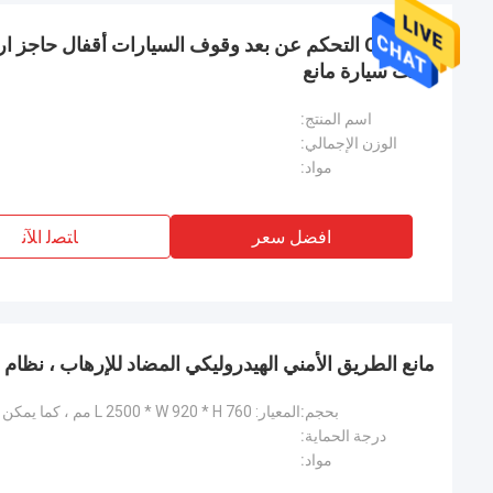
مثلث سيارة مانع
اسم المنتج:
الوزن الإجمالي:
مواد:
افضل سعر
ﺎﺘﺼﻟ ﺍﻶﻧ
مانع الطريق الأمني ​​الهيدروليكي المضاد للإرهاب ، نظا
بحجم:
درجة الحماية:
مواد: