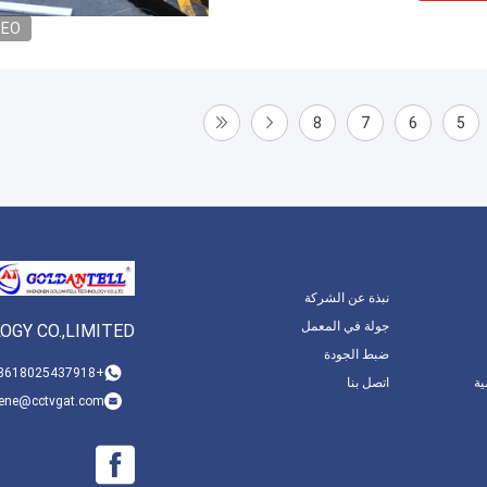
DEO
8
7
6
5
نبذة عن الشركة
جولة في المعمل
GY CO.,LIMITED
ضبط الجودة
+8618025437918
ة
اتصل بنا
lene@cctvgat.com