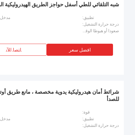
شبه التلقائي للطي أسفل حواجز الطريق الهيدروليكية ال
تطبيق:
مدخل ا
درجة حرارة التشغيل:
صعودا أو هبوطا الوقت:
افضل سعر
ﺎﺘﺼﻟ ﺍﻶﻧ
شرائط أمان هيدروليكية يدوية مخصصة ، مانع طريق أوتوم
للصدأ
قوة:
تطبيق:
مدخل ا
درجة حرارة التشغيل: