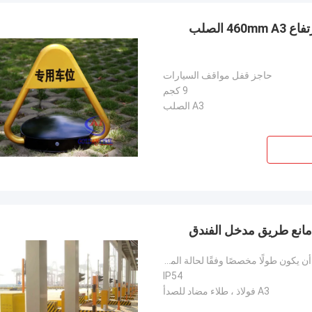
وافق CE التحكم عن بعد وقوف السيارات أقفال حاجز ارتفاع 460mm A3 الصلب
حاجز قفل مواقف السيارات
9 كجم
A3 الصلب
م مانع طريق مدخل الفندق
المعيار: L 2500 * W 920 * H 760 مم ، كما يمكن أن يكون طولًا مخصصًا وفقًا لحالة الموقع
IP54
A3 فولاذ ، طلاء مضاد للصدأ