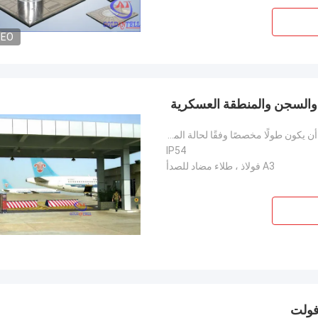
DEO
 والسجن والمنطقة العسكرية
المعيار: L 2500 * W 920 * H 760 مم ، كما يمكن أن يكون طولًا مخصصًا وفقًا لحالة الموقع
IP54
A3 فولاذ ، طلاء مضاد للصدأ