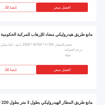
افضل سعر
ﺎﺘﺼﻟ ﺍﻶﻧ
مانع طريق هيدروليكي مضاد للإرهاب للمركبة الحكومية
بحجم:
درجة الحماية:
مواد:
افضل سعر
ﺎﺘﺼﻟ ﺍﻶﻧ
مانع طريق المطار الهيدروليكي بطول 3 متر بطول 220 فولت