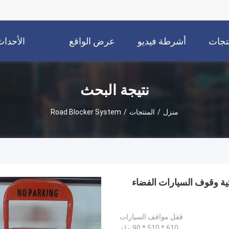
نتجات
أشرطة فيديو
عرض الواقع
الأحداث
الافتراضي
نتيجة البحث
منزل
/
المنتجات
/
Road Blocker System
ئية وقوف السيارات الفضاء
قفل مواقف السيارات
610 * 510 * 90 ملم