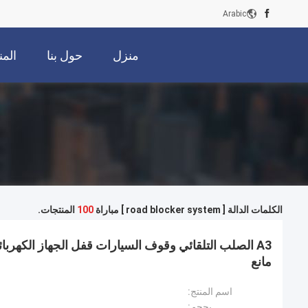
Arabic
منزل
حول بنا
الم
الكلمات الدالة [ road blocker system ] مباراة
100
المنتجات.
A3 الصلب التلقائي وقوف السيارات قفل الجهاز الكهربا
مانع
اسم المنتج:
بحجم: