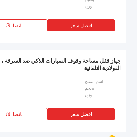
وزن:
افضل سعر
ﺎﺘﺼﻟ ﺍﻶﻧ
جهاز قفل مساحة وقوف السيارات الذكي ضد السرقة ،
الفولاذية التلقائية
اسم المنتج:
بحجم:
وزن:
افضل سعر
ﺎﺘﺼﻟ ﺍﻶﻧ