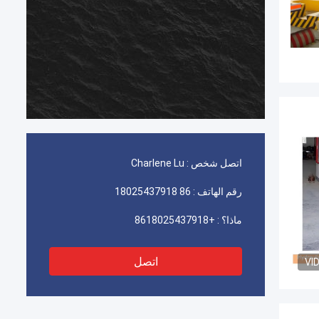
اتصل شخص :
Charlene Lu
رقم الهاتف :
86 18025437918
ماذا؟ :
+8618025437918
اتصل
VI