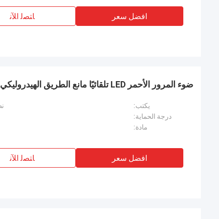
افضل سعر
ﺎﺘﺼﻟ ﺍﻶﻧ
ضوء المرور الأحمر LED تلقائيًا مانع الطريق الهيدروليكي مع مانع السيارة المرتفع
يكتب:
نظ
درجة الحماية:
مادة:
افضل سعر
ﺎﺘﺼﻟ ﺍﻶﻧ