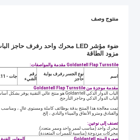
منتوج وصف
ضوء مؤشر LED محرك واحد رفرف حاجز الباب الدوار 220 فولت / 110 فولت
مزود الطاقة
Goldantell Flap Turnstile مقدمة والمواصفات:
نوع الجسر رفرف بوابة
رقم
اسم
جات - 211
حاجز
الشيء
مقدمة موجزة من Goldantell Flap Turnstile
الباب الدوار الذكي Goldantell هو منتج عالي التقني
الباب الدوار الذكي وحاجز التأرجح.
تمت معالجة هذا المنتج بدقة بوظائف كاملة ومستوى عالٍ ، ومناسب للأ
والفنادق ومترو الأنفاق والميناء والنادي ، إلخ.
تصنف إلى نوعين:
محرك واحد (مناسب لممر واحد وممر متعدد).
محركات مزدوجة (مناسبة للممرات المتعددة).
صورة المنتج Goldantell
المعايير الفنية