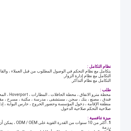
نظام التكامل :
يتكامل مع نظام التحكم في الوصول المطلوب من قبل العملاء ، والقا
التكامل مع نظام إدارة الزوار.
التكامل مع نظام التذاكر.
طلب :
محطة مترو الانفاق ، محطة الحافلات ، المطارات ، Hoverport ، المحطة ، السياحة الرياضية ، المعرض ،
فندق ، مصنع ، بنك ، سجن ، مستشفى ، مدرسة ، مكتبة ، مسرح ، مقصف
منطقة الإقامة ، دخول المؤسسة وحضور الخروج ، حارس البوابة ، إد
صلاحية التحكم صلاحية الدخول.
ميزة تنافسية :
1.
أكثر من 10 سنوات من القدرة القوية على ODM / OEM ، يمكن أن تجعل تصميم شكل المنتج ، والشعار المخصص ، والعرف
رزمة