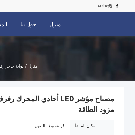
Arabic
منزل
حول بنا
الم
منزل
/
بوابة حاجز ر
مزود الطاقة
مكان المنشأ
قوانغدونغ ، الصين