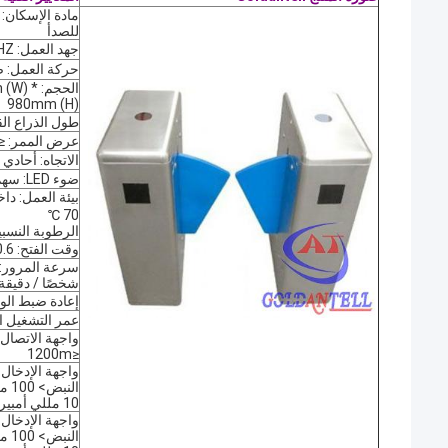
للصدأ
جهد العمل: AC220 ± 10٪ V 50 ± 10٪ HZ
حركة العمل: صما
الحجم: 
980mm (H)
طول الذراع القاب
عرض الممر: ≤600 ملم
الاتجاه: أحادي 
ضوء LED: سهم الاتجاه
70 ℃
الرطوبة النسبية: ≤ 90٪ خالية 
وقت الفتح: 0.6 ثانية
شخصًا / دقيقة
إعادة ضبط الوقت بع
عمر التشغيل العادي:
≤1200m
10 مللي أمبير