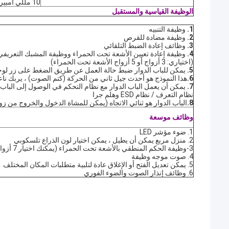
10 مللي أمبير
الوظيفة القياسية والمستقبل
1.
وظيفة التنبيه
2.
وظيفة مضادة للقرص
3.
وظائف إعادة الضبط التلقائي
4.
وظيفة إعادة تعيين الأشعة تحت الحمراء ووظيفة المشبك التعريفي
(اختياري: 3 أزواج أو 5 أزواج الأشعة تحت الحمراء)
5.
يمكن للباب الدوار ضبط حالة العمل عن طريق الضغط على زر لوحة
6.
هذا النموذج هو أحدث جيل ثاني من الحركة (كتم الصوت) ، يربك ناعم (
7.
يمكن أن يعمل الباب الدوار مع نظام التحكم في الوصول إلى الباب / 
نظام التعرف / نظام ESD وهلم جرا
8.
الباب الدوار هو ثنائي الاتجاه (يمكن للمشاة الدخول والخروج من زو
وظائف موسعة
1. ضوء مؤشر LED
2. منزل مربع يمكن أن يطيل ، يمكن اختيار لون الذراع تلسكوبي
3-وظيفة الحكم المنطقي بالأشعة تحت الحمراء (يمكنك اختيار 7 أزواج أو 9 أزواج بالأشعة تحت الحمراء)
4. صوت موجه وظيفة
5. يمكن تعديل الفتح أو الإغلاق عادة لتلبية متطلبات المكان المختلف
6. وظائف إنذار الصوت والضوء الفوري