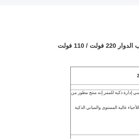
ة يوفر بشكل أساسي إدارة ذكية للممر.إنه منتج مطور من
حياء عالية المستوى والمباني الذكية