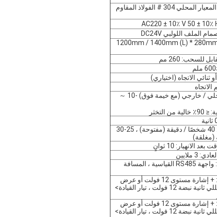
مادة الإسكان: المعيار المحلي 304 # الفولاذ المقاوم
م الملف اللولبي DC24V
1200mm / 1400mm (L) * 280mm (W) *
ل للسحب: 260 مم
أو ثنائي الاتجاه (اختياري)
بيئة العمل: داخلي / خارجي (مع خيمة فوق) -10 ～
من التخثر
سرعة المرور: 40 شخصًا / دقيقة (مفتوحة) ، 25-30
 (مغلقة)
د الانهيار: 10 ثوانٍ
 3 ملايين
واجهة الاتصال: واجهة RS485 القياسية ، المسافة
واجهة الإدخال: + إشارة مستوى 12 فولت أو عرض
النبض> 100 مللي ثانية نبضة 12 فولت ، تيار القيادة>
واجهة الإدخال: + إشارة مستوى 12 فولت أو عرض
النبض> 100 مللي ثانية نبضة 12 فولت ، تيار القيادة>