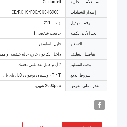
اسم العلامة التجارية
Goldantell
إصدار الشهادات
CE/ROHS/FCC/SGS/IS9001
رقم الموديل
جات - 211
الحد الأدنى لكمية
حاسب شخصي 1
الأسعار
قابل للتفاوض
تفاصيل التغليف
داخل الكرتون خارج حالة خشبية أو قف
وقت التسليم
7 أيام عمل بعد تلقي دفعتك
شروط الدفع
T / T ، ويسترن يونيون ، LC ، باي بال
القدرة على العرض
2000pcs شهريا