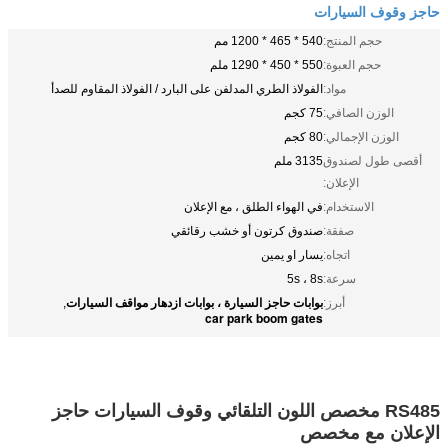
حاجز وقوف السيارات
حجم المنتج:
540 * 465 * 1200 مم
حجم العبوة:
550 * 450 * 1290 ملم
مواد:
الفولاذ الطري المدلفن على البارد / الفولاذ المقاوم للصدأ
الوزن الصافي:
75 كجم
الوزن الإجمالي:
80 كجم
أقصى طول لصندوق
3135 ملم
الإعلان:
الاستخدام:
في الهواء الطلق ، مع الإعلان
صفقة:
صندوق كرتون أو خشب رقائقي
اتجاه:
يسار او يمين
سرعة:
5s ، 8s
بوابات حاجز السيارة ، بوابات ازدهار مواقف السيارات
أبرز:
,
car park boom gates
RS485 مخصص اللون التلقائي وقوف السيارات حاجز
الإعلان مع مخصص