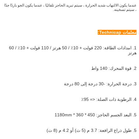
عندما يكون الالتهاب شديد الحرارة ، سيتم تبريد الحاجز تلقائيًا ، عندما يكون الجو باردًا جدًا
، سيتم تسخينه.
معلمات Technicap:
1. امدادات الطاقة: 220 فولت + 10٪ / 50 هرتز / 110 فولت + 10٪ / 60
هرتز
2. قوة المحرك: 140 واط
3. درجة الحرارة: -30 درجة إلى 80 درجة
4. الرطوبة ذات الصلة: <= 95٪
5. البعد الجسم الحاجز: 450 * 360 * 1180mm
5. طول ذراع الرافعة: 3.7 م (5 ث) أو 4.2 م (8 ث)