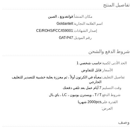
تفاصيل المنتج
مكان المنشأ:
قوانغدونغ ، الصين
اسم العلامة التجارية:
Goldantell
إصدار الشهادات:
CE/ROHS/FCC/IS9001
رقم الموديل:
GAT-P47
شروط الدفع والشحن
الحد الأدنى لكمية:
حاسب شخصي 1
الأسعار:
قابل للتفاوض
تفاصيل التغليف:
معبأة في الكرتون أولاً ، ثم معززة بعلبة خشبية للتصدير للتغليف
الخارجي
وقت التسليم:
7 أيام عمل بعد تلقي دفعتك
شروط الدفع:
T / T ، ويسترن يونيون ، LC ، باي بال
القدرة على
2000pcs شهريا
العرض:
وصف