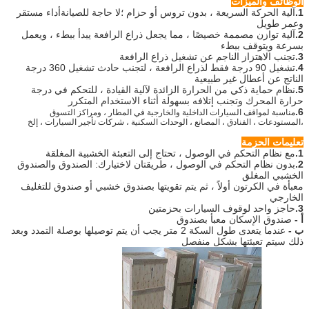
الوظائف والميزات
1.
آلية الحركة السريعة ، بدون تروس أو حزام ؛لا حاجة للصيانةأداء مستقر
وعمر طويل
2.
آلية توازن مصممة خصيصًا ، مما يجعل ذراع الرافعة يبدأ ببطء ، ويعمل
بسرعة ويتوقف ببطء
3.
تجنب الاهتزاز الناجم عن تشغيل ذراع الرافعة
4.
تشغيل 90 درجة فقط لذراع الرافعة ، لتجنب حادث تشغيل 360 درجة
الناتج عن أعطال غير طبيعية
5.
نظام حماية ذكي من الحرارة الزائدة لآلية القيادة ، للتحكم في درجة
حرارة المحرك وتجنب إتلافه بسهولة أثناء الاستخدام المتكرر
6.
مناسبة لمواقف السيارات الداخلية والخارجية في المطار ، ومراكز التسوق
،
المستودعات ، الفنادق ، المصانع ، الوحدات السكنية ، شركات تأجير السيارات ، إلخ
تعليمات الحزمة
1.
مع نظام التحكم في الوصول ، تحتاج إلى التعبئة الخشبية المغلقة
2.
بدون نظام التحكم في الوصول ، طريقتان لاختيارك: الصندوق والصندوق
الخشبي المغلق
معبأة في الكرتون أولاً ، ثم يتم تقويتها بصندوق خشبي أو صندوق للتغليف
الخارجي
3.
حاجز واحد لوقوف السيارات بحزمتين
أ -
صندوق الإسكان معبأ بصندوق
ب -
عندما يتعدى طول السكة 2 متر يجب أن يتم توصيلها بوصلة التمدد وبعد
ذلك سيتم تعبئتها بشكل منفصل