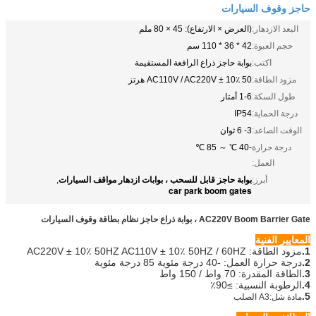
حاجز وقوف السيارات
البعد الازدهار:
(العرض × الارتفاع): 45 × 80 ملم
حجم العبوة:
42 * 36 * 110 سم
اكتب:
بوابة حاجز ذراع الرافعة المستقيمة
مزود الطاقة:
AC110V / AC220V ± 10٪ 50 هرتز
طول السكة:
1-6 أمتار
درجة الحماية:
IP54
الوقت الصاعد:
3- 6 ثوان
درجة حرارة
-40 ℃ ～ 85 ℃
العمل:
بوابة حاجز قابل للسحب ، بوابات ازدهار مواقف السيارات
أبرز:
,
car park boom gates
AC220V Boom Barrier Gate ، بوابة ذراع حاجز نظام بطاقة وقوف السيارات
المعايير الفنية
1.
مزود الطاقة: AC220V ± 10٪ 50HZ AC110V ± 10٪ 50HZ / 60HZ
2.
درجة حرارة العمل: -40 درجة مئوية 85 درجة مئوية
3.
الطاقة المقدرة: 70 واط / 150 واط
4.
الرطوبة النسبية: ≥90٪
5.
مادة شل:
A3 الصلب