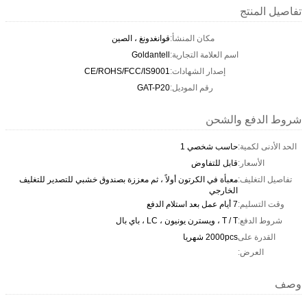
تفاصيل المنتج
مكان المنشأ:
قوانغدونغ ، الصين
اسم العلامة التجارية:
Goldantell
إصدار الشهادات:
CE/ROHS/FCC/IS9001
رقم الموديل:
GAT-P20
شروط الدفع والشحن
الحد الأدنى لكمية:
حاسب شخصي 1
الأسعار:
قابل للتفاوض
تفاصيل التغليف:
معبأة في الكرتون أولاً ، ثم معززة بصندوق خشبي للتصدير للتغليف
الخارجي
وقت التسليم:
7 أيام عمل بعد استلام الدفع
شروط الدفع:
T / T ، ويسترن يونيون ، LC ، باي بال
القدرة على
2000pcs شهريا
العرض:
وصف