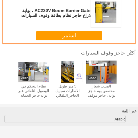
AC220V Boom Barrier Gate ، بوابة
ذراع حاجز نظام بطاقة وقوف السيارات
استمر
حاجز وقوف السيارات
أكثر
حاجز وقوف
الصلب شعار
5 متر طويل
نظام التحكم في
حاجز حا
يارات
مخصص بوم حاجز
الاطارات سبايك
الوصول التلقائي عبر
حماية طو
الهيدروليكية IP68
بوابة ، حاجز موقف
الحاجز التلقائي
بوابة حاجز الحماية
12 متر
 التجارية
سيارات الأمن
التحكم عن بعد حاجز
من الحرارة مع عمر
المباني 
الطريق سبايك مع
طويل وقارئ بطاقة
ضوء LED
غير اللغة
Arabic