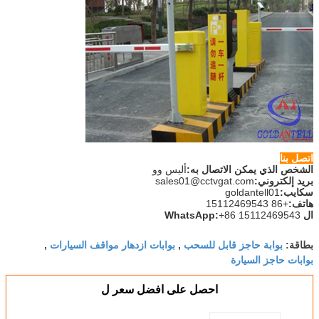
اتصل بنا
الشخص الذي يمكن الاتصال به:
أليس وو
بريد إلكتروني:
sales01@cctvgat.com
سكايب:
goldantell01
هاتف:
+86 15112469543
ال WhatsApp:
+86 15112469543
بوابة حاجز قابل للسحب
بوابات ازدهار مواقف السيارات
بطاقة:
,
,
بوابات حاجز السيارة
احصل على افضل سعر ل