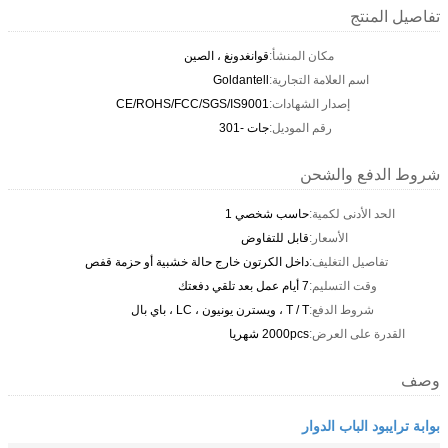
تفاصيل المنتج
مكان المنشأ:
قوانغدونغ ، الصين
اسم العلامة التجارية:
Goldantell
إصدار الشهادات:
CE/ROHS/FCC/SGS/IS9001
رقم الموديل:
جات -301
شروط الدفع والشحن
الحد الأدنى لكمية:
حاسب شخصي 1
الأسعار:
قابل للتفاوض
تفاصيل التغليف:
داخل الكرتون خارج حالة خشبية أو حزمة قفص
وقت التسليم:
7 أيام عمل بعد تلقي دفعتك
شروط الدفع:
T / T ، ويسترن يونيون ، LC ، باي بال
القدرة على العرض:
2000pcs شهريا
وصف
بوابة ترايبود الباب الدوار