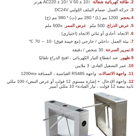
2.
طاقة كهربائية شغالة
: AC220 ± 10٪ V 50 ± 10٪ هرتز
3.
حركة العمل: صمام الملف اللولبي DC24V
4.بحجم
: 1200 مم (L) * 280 مم (ث) * 980 مم (ح)
5.
عرض الذراع
: 500 ملم
عرض الممر
: ≤600 ملم
6.
الاتجاه: أحادي أو ثنائي الاتجاه (اختياري)
7.
بيئة العمل: داخلي / خارجي (مع خيمة فوق) -10 ～ 70 ℃
8.تمرير السرعة
: 30 شخص / دقيقة
9.ظهور
: عند انقطاع التيار الكهربائي ، افتح الذراع تلقائيًا
10.
عمر التشغيل العادي: 3 ملايين
11.
واجهة الاتصالات
: واجهة RS485 القياسية ، المسافة ≤1200m
12.
واجهة الإدخال: + إشارة مستوى 12 فولت أو عرض النبض> 100 مللي
ثانية نبضة 12 فولت ، تيار القيادة> 10 مللي أمبير