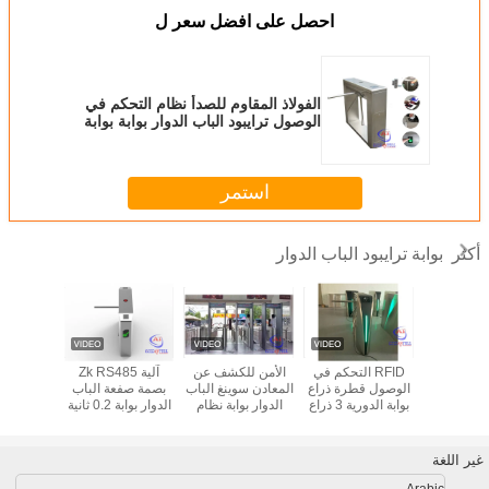
احصل على افضل سعر ل
الفولاذ المقاوم للصدأ نظام التحكم في
الوصول ترايبود الباب الدوار بوابة بوابة
سرعة المشاة
استمر
بوابة ترايبود الباب الدوار
أكثر
 الصلب ترايبود
RFID التحكم في
الأمن للكشف عن
آلية Zk RS485
المغن
لدوار بوابة
الوصول قطرة ذراع
المعادن سوينغ الباب
بصمة صفعة الباب
 SS304
بوابة الدورية 3 ذراع
الدوار بوابة نظام
الدوار بوابة 0.2 ثانية
IP54
دوارة ترايبود الباب
الوصول التلقائي
الدوار ل
الدوار بوابة
للمترو
الو
غير اللغة
Arabic