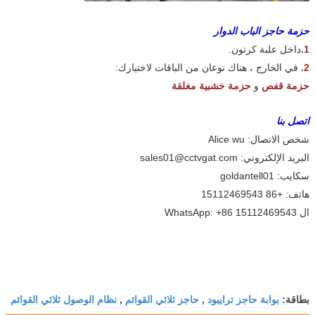
حزمة حاجز الباب الدوار
1.
داخل علبة كرتون.
2.
في الخارج ، هناك نوعان من الباقات لاختيارك:
حزمة قفص
و
حزمة خشبية مغلقة
اتصل بنا
شخص الاتصال: Alice wu
البريد الإلكتروني: sales01@cctvgat.com
سكايب: goldantell01
هاتف: +86 15112469543
ال WhatsApp: +86 15112469543
بوابة حاجز ترايبود
حاجز ثلاثي القوائم
نظام الوصول ثلاثي القوائم
بطاقة:
,
,