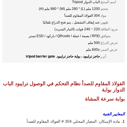
اسم المنتج:
الباب الدوار Tripiod
بحجم:
1200 ملم (L) * 280 ملم (W) * 980 ملم (H)
مواد:
304 الفولاذ المقاوم للصدأ
ظهور:
عند إيقاف التشغيل ، يتم فتح الذراع تلقائيًا
مزود الطاقة:
220 ~ 240 فولت (التيار المتردد)
متوافق:
RFID / بصمة / عملة / QRcode / باركود / ESD تستر
عرض الذراع:
500 ملم
عرض الممر:
≤600 ملم
حاجز ترايبود ، بوابة حاجز ترايبود
tripod barrier gate
أبرز:
,
الفولاذ المقاوم للصدأ نظام التحكم في الوصول ترايبود الباب
الدوار بوابة
بوابة سرعة المشاة
المعايير الفنية
1.
مادة الإسكان: المعيار المحلي 304 # الفولاذ المقاوم للصدأ