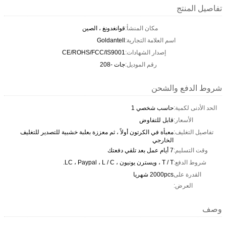
تفاصيل المنتج
مكان المنشأ:
قوانغدونغ ، الصين
اسم العلامة التجارية:
Goldantell
إصدار الشهادات:
CE/ROHS/FCC/IS9001
رقم الموديل:
جات -208
شروط الدفع والشحن
الحد الأدنى لكمية:
حاسب شخصي 1
الأسعار:
قابل للتفاوض
تفاصيل التغليف:
معبأة في الكرتون أولاً ، ثم معززة بعلبة خشبية للتصدير للتغليف
الخارجي
وقت التسليم:
7 أيام عمل بعد تلقي دفعتك
شروط الدفع:
T / T ، ويسترن يونيون ، LC ، Paypal ، L / C.
القدرة على
2000pcs شهريا
العرض:
وصف