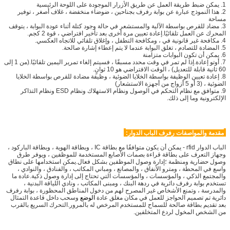
1. يمكن ضبط طريقة العمل عن طريق الأزرار الموجودة على اللوحة الرئيسية
2. هذا النموذج عبارة عن بوابة رفرف بجناحين ، ضوضاء منخفضة ، غلاف أصغر ، توفير
مساحة
3. مضاد للقرص بواسطة الآلية والمستشعر في حالة وجود كتلة أثناء عودة البوابة ، يتوقف
المحرك عن العمل تلقائيًا.إعادة تعيين مرة أخرى بعد تأخير افتراضي ، قوة 2 كجم.
4. مكافحة غير قانونية في ، ومكافحة التطفل ، وإغلاق تلقائي للاتجاه العكسي.
5. المضادة للتصادم ، تغلق البوابة عندما لا يتم إعطاء إشارة صالحة.
6. يمكن أن تكون البوابات متزامنة
7. أوتو إعادة.إذا لم تمر في وقت محدد مسبقًا ، فسيتم إلغاء تمرير اليمين تلقائيًا.(من 1 إلى
60 ثانية قابلة للتعديل) ، الوقت الافتراضي هو 10 ثوانٍ.
8. إعادة تعيين الوظيفة بواسطة الخلايا الضوئية ، وظيفة مضادة للقرص بواسطة الخلايا
الضوئية ، (3 أو 5 أزواج من أجهزة الاستشعار)
9. متوافق مع نظام التحكم في الوصول ونظام الاستهلاك ونظام ESD ونظام التذاكر
الإلكترونية وما إلى ذلك.
مقدمة والمواصفات رفرف الباب الدوار:
الباب الدوار rfid - يمكن أن يكون متوافقًا مع بطاقة IC ، وبطاقة الهوية ، وبطاقة الباركود ،
وجهاز التعرف على بطاقة قراءة بصمات الأصابع المستخدمة للموظفين ، ويوفر طرق
وصول حضارية ومنظمة ؛إدارة وصول الموظفين بشكل فعال.يمكن استخدامها على نطاق
واسع في المحطة ، ومترو الأنفاق ، والمصانع ، ومباني المكاتب ، والفنادق ، والنوادي ،
والمجتمع الذكي ، والمؤسسات ، والمؤسسات التي تحتاج إلى إدارة وصول ذكية.عادة ما
تستخدم بوابة رفرف دائرية في ردهة البنك ، ومبنى المكاتب ، ونادي اللياقة البدنية ،
والمدرسة ، وتمنع الأشخاص غير المصرح لهم من دخول المناطق المحظورة ،
بوابة رفرف
دائرية
تم تصميم الحواجز للعمل في مكان مغلق عادة
الوضع
وسحب داخل قاعدة التمثال
بعد تقديم بطاقة صالحة للسماح للمستخدم المرخص له بالمرور.التحرك السريع بالقرب
من الشخص المخول لردع المتخلفين.