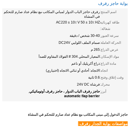
بوابة حاجز رفرف
اسم المنتج:
رفرف حاجز الباب الدوار لمباني المكاتب مع نظام عداد صارم للتحكم
في المشاة
طاقة كهربائية
AC220 ± 10٪ V 50 ± 10٪ HZ
شغالة::
سرعة العبور:
30-40 شخص / دقيقة
الحركة العاملة:
صمام الملف اللولبي DC24V
عرض الذراع:
265 م
مواد الإسكان:
المعيار المحلي 304 # الفولاذ المقاوم للصدأ
مادة الذراع:
ذراع أكريليك أو ناعم
اتجاه:
الاتجاه: أحادي أو ثنائي الاتجاه (اختياري)
وقت إغلاق وفتح:
0.6 ثانية
محرك:
فرشاة 24V DC
حاجز رفرف الباب الدوار ، حاجز رفرف أوتوماتيكي
أبرز:
,
automatic flap barrier
حاجز الدخول إلى مبنى المكاتب مع نظام عداد صارم للتحكم في المشاة
مواصفات بوابة الجدار رفرف: