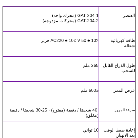
العنصر
GAT-204-1 (محرك واحد)
GAT-204-2 (محركات مزدوجة)
طاقة كهربائية
AC220 ± 10٪ V 50 ± 10٪ هرتز
شغالة:
طول الذراع القابل
265 ملم
للسحب:
عرض الممر:
≤600 ملم
40 شخصًا / دقيقة (مفتوح) ، 25-30 شخصًا / دقيقة
سرعة المرور:
(مغلق)
إعادة ضبط الوقت
10 ثواني
بعد الانهيار: