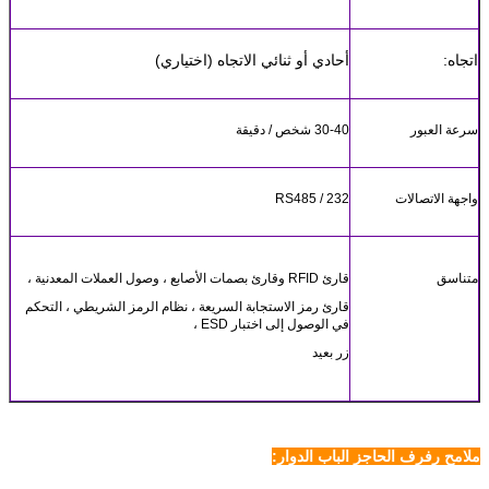
اتجاه:
أحادي أو ثنائي الاتجاه (اختياري)
سرعة العبور
30-40 شخص / دقيقة
واجهة الاتصالات
RS485 / 232
متناسق
قارئ RFID وقارئ بصمات الأصابع ، وصول العملات المعدنية ،
قارئ رمز الاستجابة السريعة ، نظام الرمز الشريطي ، التحكم
في الوصول إلى اختبار ESD ،
زر بعيد
ملامح رفرف الحاجز الباب الدوار: