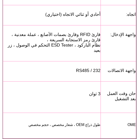
اتجاه:
أحادي أو ثنائي الاتجاه (اختياري)
واجهة الإدخال:
قارئ RFID وقارئ بصمات الأصابع ، عملة معدنية ،
قارئ رمز الاستجابة السريعة ،
نظام الباركود ، ESD Tester التحكم في الوصول ، زر
بعيد
واجهة الاتصالات
RS485 / 232
حان وقت العمل
3 ثوان
بعد التشغيل
OME
طول ذراع OEM ، شعار مخصص ، حجم مخصص