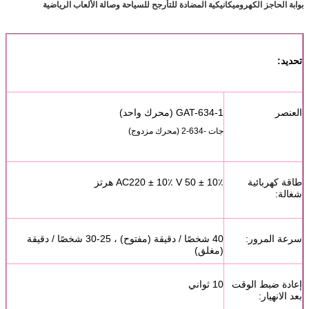
بوابة الحاجز الكهروميكانيكية المضادة للتأرجح للسياحة وصالة الألعاب الرياضية
تحديد:
العنصر
GAT-634-1 (محرك واحد)
جات -634
-2 (محرك مزدوج)
طاقة كهربائية
AC220 ± 10٪ V 50 ± 10٪ هرتز
شغالة:
سرعة المرور:
40 شخصًا / دقيقة (مفتوح) ، 25-30 شخصًا / دقيقة
(مغلق)
إعادة ضبط الوقت
10 ثواني
بعد الانهيار: