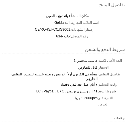
تفاصيل المنتج
مكان المنشأ:
قوانغدونغ ، الصين
اسم العلامة التجارية:
Goldantell
إصدار الشهادات:
CE/ROHS/FCC/IS9001
رقم الموديل:
جات -634
شروط الدفع والشحن
الحد الأدنى لكمية:
حاسب شخصي 1
الأسعار:
قابل للتفاوض
تفاصيل التغليف:
معبأة في الكرتون أولاً ، ثم معززة بعلبة خشبية للتصدير للتغليف
الخارجي
وقت التسليم:
7 أيام عمل بعد تلقي دفعتك
شروط الدفع:
T / T ، ويسترن يونيون ، LC ، Paypal ، L / C.
القدرة على
2000pcs شهريا
العرض:
وصف