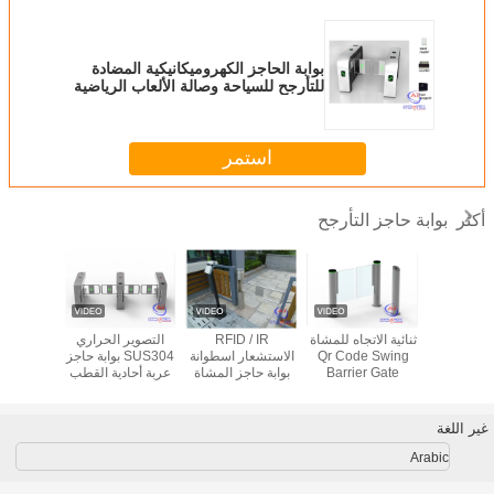
بوابة الحاجز الكهروميكانيكية المضادة
للتأرجح للسياحة وصالة الألعاب الرياضية
استمر
بوابة حاجز التأرجح
أكثر
حص جوازات
ثنائية الاتجاه للمشاة
RFID / IR
التصوير الحراري
بوابة الب
للتحكم في
Qr Code Swing
الاستشعار اسطوانة
SUS304 بوابة حاجز
الإلكتروني
حشود
Barrier Gate
بوابة حاجز المشاة
عربة أحادية القطب
للمشاة 
Turnstile عمود
للمجتمع السكني
الباب لنظام الصالة
ID
الرياضية
غير اللغة
Arabic