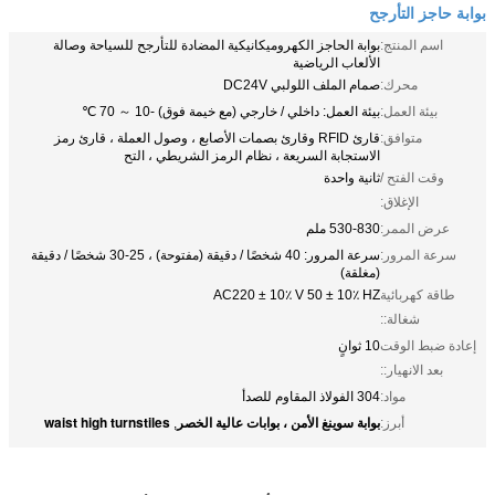
بوابة حاجز التأرجح
اسم المنتج:
بوابة الحاجز الكهروميكانيكية المضادة للتأرجح للسياحة وصالة
الألعاب الرياضية
محرك:
صمام الملف اللولبي DC24V
بيئة العمل:
بيئة العمل: داخلي / خارجي (مع خيمة فوق) -10 ～ 70 ℃
متوافق:
قارئ RFID وقارئ بصمات الأصابع ، وصول العملة ، قارئ رمز
الاستجابة السريعة ، نظام الرمز الشريطي ، التح
وقت الفتح /
ثانية واحدة
الإغلاق:
عرض الممر:
530-830 ملم
سرعة المرور:
سرعة المرور: 40 شخصًا / دقيقة (مفتوحة) ، 25-30 شخصًا / دقيقة
(مغلقة)
طاقة كهربائية
AC220 ± 10٪ V 50 ± 10٪ HZ
شغالة::
إعادة ضبط الوقت
10 ثوانٍ
بعد الانهيار::
مواد:
304 الفولاذ المقاوم للصدأ
بوابة سوينغ الأمن ، بوابات عالية الخصر
waist high turnstiles
أبرز:
,