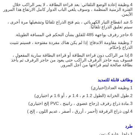
4.وظيفة إعادة الوضع التلقائي: بعد قراءة البطاقة ، لا يمر الراكب خلال
الفترة الزمنية المنظمة ، وسوف يلغي الباب الدوار كامل الارتفاع هذا المرور
الأيمن.
5.عند انقطاع التيار الكهربائي ، يتم فتح الذراع تلقائيًا وتشغيلها مرة أخرى ،
سيتم تعليق الذراع تلقائيًا.
6.حاجز رفرف بواجهة 485 للقلق بشأن التحكم في المسافة الطويلة.
7.وظيفة مقاومة الاندفاع: إذا لم يكن هناك مفردة مفتوحة ، فسيتم تثبيت
الذراع بإحكام.
8.إذا مر الراكب دون قراءة البطاقة أو قراءة البطاقة سارية المفعول ،
فسوف ينبه حاجز الرفرف الراكب حتى يعود من حاجز الرفرف ثم يأخذ
بطاقة صالحة ليتم قراءتها من أجل المرور.
وظائف قابلة للتمديد
1.وظيفة العداد
(اختياري)
2.طول الخزانة (الطول 1.2 م ، 1.4 م ، أو 1.6 م اختياري)
3.مادة ذراع رفرف (زجاج عضوي ، راتينج ، PVC إلخ اختياري)
4.لون ذراع الرفرفة (أحمر ، أزرق ، أصفر ، عديم اللون ، إلخ.)
طرد
1.داخل علبة كرتون.