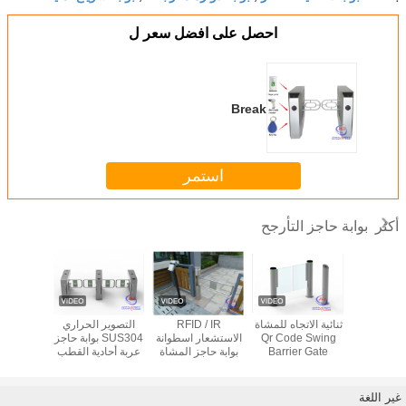
احصل على افضل سعر ل
Break
استمر
بوابة حاجز التأرجح
أكثر
حص جوازات
ثنائية الاتجاه للمشاة
RFID / IR
التصوير الحراري
بوابة الب
للتحكم في
Qr Code Swing
الاستشعار اسطوانة
SUS304 بوابة حاجز
الإلكتروني
حشود
Barrier Gate
بوابة حاجز المشاة
عربة أحادية القطب
للمشاة 
Turnstile عمود
للمجتمع السكني
الباب لنظام الصالة
ID
الرياضية
غير اللغة