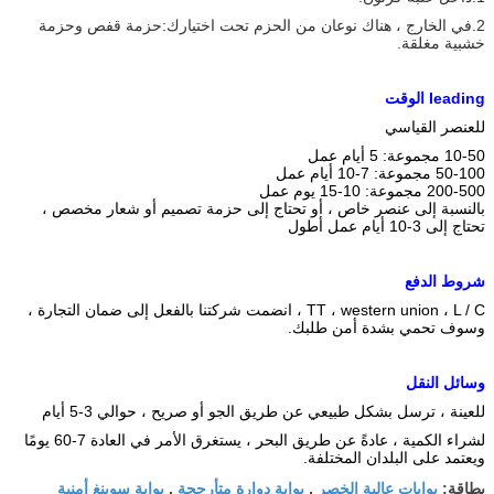
2.في الخارج ، هناك نوعان من الحزم تحت اختيارك:
حزمة قفص وحزمة
خشبية مغلقة.
Ieading الوقت
للعنصر القياسي
10-50 مجموعة: 5 أيام عمل
50-100 مجموعة: 7-10 أيام عمل
200-500 مجموعة: 10-15 يوم عمل
بالنسبة إلى عنصر خاص ، أو تحتاج إلى حزمة تصميم أو شعار مخصص ،
تحتاج إلى 3-10 أيام عمل أطول
شروط الدفع
TT ، western union ، L / C ، انضمت شركتنا بالفعل إلى ضمان التجارة ،
وسوف تحمي بشدة أمن طلبك.
وسائل النقل
للعينة ، ترسل بشكل طبيعي عن طريق الجو أو صريح ، حوالي 3-5 أيام
لشراء الكمية ، عادةً عن طريق البحر ، يستغرق الأمر في العادة 7-60 يومًا
ويعتمد على البلدان المختلفة.
بوابات عالية الخصر
بوابة دوارة متأرجحة
بوابة سوينغ أمنية
بطاقة:
,
,