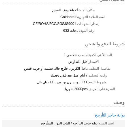
مكان المنشأ:
قوانغدونغ ، الصين
اسم العلامة التجارية:
Goldantell
إصدار الشهادات:
CE/ROHS/FCC/SGS/IS9001
رقم الموديل:
جات 632
شروط الدفع والشحن
الحد الأدنى لكمية:
حاسب شخصي 1
الأسعار:
قابل للتفاوض
تفاصيل التغليف:
داخل الكرتون خارج حالة خشبية أو حزمة قفص
وقت التسليم:
7 أيام عمل بعد تلقي دفعتك
شروط الدفع:
T / T ، ويسترن يونيون ، LC ، باي بال
القدرة على العرض:
2000pcs شهريا
وصف
بوابة حاجز التأرجح
اسم المنتج:
بوابة حاجز التأرجح / الباب الدوار المتأرجح