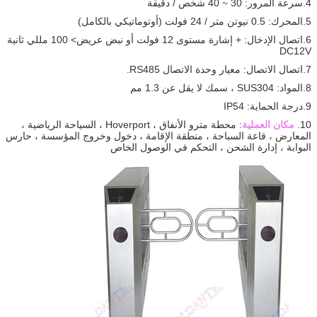
4.سرعة المرور: 30 ~ 40 شخص / دقيقة
5.المحرك: 0.5 نيوتن متر / 24 فولت (أوتوماتيكي بالكامل)
6.اتصال الإدخال: + إشارة مستوى 12 فولت أو نبض عريض> 100 مللي ثانية
DC12V
7.اتصال الاتصال: معيار وحدة الاتصال RS485.
8.المواد: SUS304 ، سمك لا يقل عن 1.3 مم
9.درجة الحماية: IP54
10.
مكان العملية
: محطة مترو الأنفاق ، Hoverport ، السياحة الرياضية ،
المعارض ، قاعة السباحة ، منطقة الإقامة ، دخول وخروج المؤسسة ، حارس
البوابة ، إدارة الشحن ، التحكم في الوصول الخاص