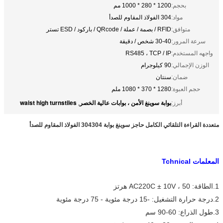
بحجم:
1200 * 280 * 1000 مم
مواد:
304 الفولاذ المقاوم للصدأ
متوافق:
RFID / بصمة / عملة / QRcode / باركود / ESD تستر
سرعة المرور:
30-40 شخص / دقيقة
واجهه المستخدم:
RS485 ، TCP / IP
الوزن الإجمالي:
90 كيلوجرام
ضمان:
سنتان
حجم العبوة:
1280 * 370 * 1080 ملم
بوابة سوينغ الأمن ، بوابات عالية الخصر
waist high turnstiles
أبرز:
,
متعددة القراءة التلقائي الكامل حاجز سوينغ بوابة 304304 الفولاذ المقاوم للصدأ
المعلمات Tchnical
1.الطاقة: AC220C ± 10V ، 50 هرتز
2.درجة حرارة التشغيل: -15 درجة مئوية - 75 درجة مئوية
3.طول الذراع: 60-90 سم