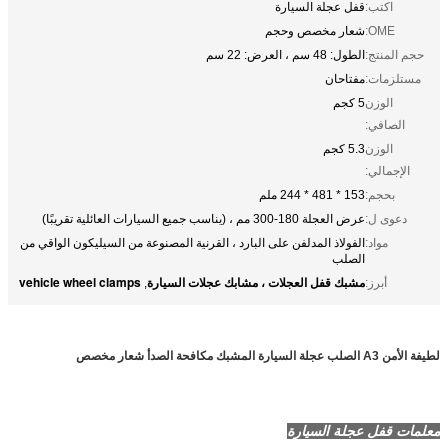
اكتب:
قفل عجلة السيارة
OME:
شعار مخصص وحجم
حجم المنتج:
الطول: 48 سم ، العرض: 22 سم
مستلزمات:
مفتاحان
الوزن
5 كجم
الصافي:
الوزن
5.3 كجم
الإجمالي:
بحجم:
153 * 481 * 244 ملم
دعوى ل:
عرض العجلة 180-300 مم ، (يناسب جميع السيارات العائلية تقريبًا)
مواد:
الفولاذ المدلفن على البارد ، القرنية المصنوعة من السيليكون الواقي من
الصلب
مشبك قفل العجلات ، مشابك عجلات السيارة
vehicle wheel clamps
أبرز:
,
لطيفة الأمن A3 الصلب عجلة السيارة المشبك مكافحة الصدأ شعار مخصص
معلمات قفل عجلة السيارة