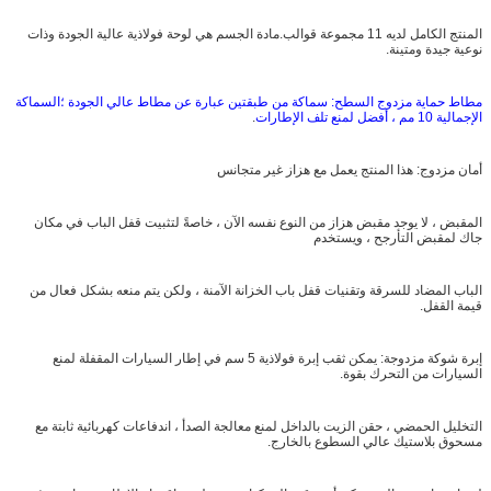
المنتج الكامل لديه 11 مجموعة قوالب.مادة الجسم هي لوحة فولاذية عالية الجودة وذات
نوعية جيدة ومتينة.
مطاط حماية مزدوج السطح: سماكة من طبقتين عبارة عن مطاط عالي الجودة ؛السماكة
الإجمالية 10 مم ، أفضل لمنع تلف الإطارات
.
أمان مزدوج: هذا المنتج يعمل مع هزاز غير متجانس
المقبض ، لا يوجد مقبض هزاز من النوع نفسه الآن ، خاصةً لتثبيت قفل الباب في مكان
جاك لمقبض التأرجح ، ويستخدم
الباب المضاد للسرقة وتقنيات قفل باب الخزانة الآمنة ، ولكن يتم منعه بشكل فعال من
قيمة القفل.
إبرة شوكة مزدوجة: يمكن ثقب إبرة فولاذية 5 سم في إطار السيارات المقفلة لمنع
السيارات من التحرك بقوة.
التخليل الحمضي ، حقن الزيت بالداخل لمنع معالجة الصدأ ، اندفاعات كهربائية ثابتة مع
مسحوق بلاستيك عالي السطوع بالخارج.