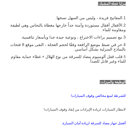
مزايا عجلة المشبك:
1.المفاتيح فريدة ، وليس من السهل نسخها.
2.الأقفال أقفال مستوردة وآمنة جداً خارجها مغطاة بالنحاس وهي لطيفة
ومقاومة للماء.
3.مع تصميم براءات الاختراع ، ونوعية جيدة جدا وبأسعار تنافسية.
4.حر في ضبط موضع الرافعة وفقًا لحجم العجلة ، التقى موقع 8 فتحات
بالنماذج المنزلية بشكل أساسي.
.قلب قفل ألومنيوم مضاد للسرقة من نوع الهلال + غطاء حماية مقاوم
5
للماء وغير قابل للصدأ.
الوظيفة والميزات:
للشرطة لمنع مخالفي وقوف السيارات!
لانتظار السيارات لزيادة الإيرادات من إنفاذ وقوف السيارات!
أفضل جهاز مضاد للسرقة لزيادة أمان السيارة.