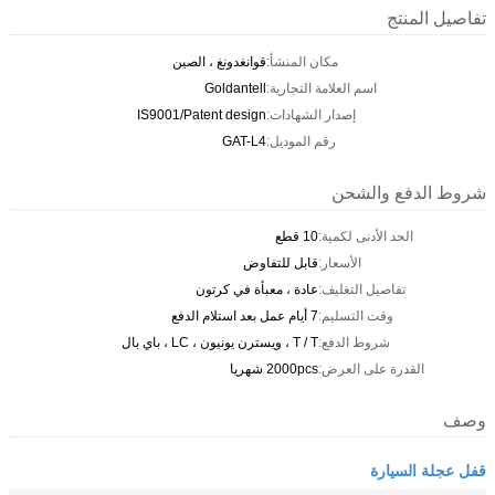
تفاصيل المنتج
مكان المنشأ:
قوانغدونغ ، الصين
اسم العلامة التجارية:
Goldantell
إصدار الشهادات:
IS9001/Patent design
رقم الموديل:
GAT-L4
شروط الدفع والشحن
الحد الأدنى لكمية:
10 قطع
الأسعار:
قابل للتفاوض
تفاصيل التغليف:
عادة ، معبأة في كرتون
وقت التسليم:
7 أيام عمل بعد استلام الدفع
شروط الدفع:
T / T ، ويسترن يونيون ، LC ، باي بال
القدرة على العرض:
2000pcs شهريا
وصف
قفل عجلة السيارة