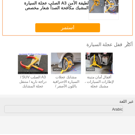
لطيفة الأمن A3 الصلب عجلة السيارة
المشبك مكافحة الصدأ شعار مخصص
استمر
قفل عجلة السيارة
أكثر
ذ وقوف
أقفال أمان متينة
مشابك عجلات
A3 الصلب SUV /
المضادة
السيارات 2.5 مم
لإطارات السيارات ،
السيارة الاحترافية
دراجة نارية / متنقل
CM
الصلب IP54 قفل
مشبك عجلة
باللون الأصفر /
عجلة المشابك
القرني
السيارة
مقطورة محمولة
البرتقالي
تناسب عرض 180-
المشبك 
لشاحنة
للمقطورات /
300 مم عجلة
Motorhomes GW
غير اللغة
5.4KG
Arabic