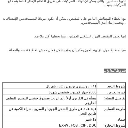
لديها مسامير ، والتي يمكن أن توقف المركبات عن طريق اقتحام الإطار عندما يتم دفع
المركبات بعيدًا.
مع الغطاء المطاطي الناعم على المقبض ، يمكن أن يكون مريحًا للمستخدمين للإمساك به
، وتجنب إيذاء أيدي المستخدمين.
إنها تعتمد المقبض الهزاز لتشغيل العملين ، مما يجعلها أكثر ملاءمة.
مع المطاط حول الزاوية الجوز.يمكن أن يمنع بشكل فعال خدش الغطاء نفسه والعجلة.
شروط التداول:
شروط الدفع
T / T ، ويسترن يونيون ، LC ، باي بال
قدرة العرض
2000 جهاز كمبيوتر شخصى شهريا
تفاصيل التعبئة:
معبأة في الكرتون أولاً ، ثم عززت بصندوق خشبي للتصدير للتغليف
الخارجي
طريقة التسليم
عينة عادة عن طريق الشحن الجوي أو السريع ، شراء الكمية عن
طريق البحر
ضمان
12 شهر
شروط التجارة
EX-W ، FOB ، CIF ، DDU