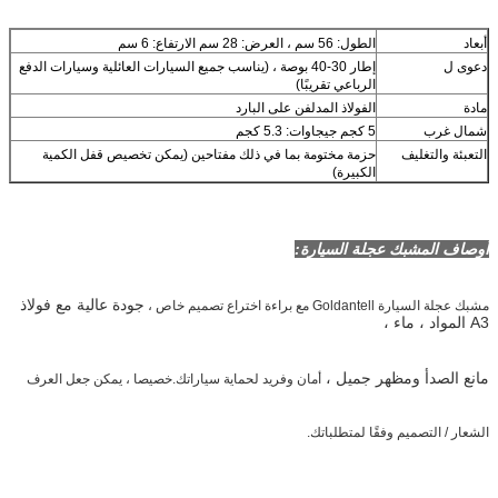
أبعاد
الطول: 56 سم ، العرض: 28 سم الارتفاع: 6 سم
دعوى ل
إطار 30-40 بوصة ، (يناسب جميع السيارات العائلية وسيارات الدفع
الرباعي تقريبًا)
مادة
الفولاذ المدلفن على البارد
شمال غرب
5 كجم جيجاوات: 5.3 كجم
التعبئة والتغليف
حزمة مختومة بما في ذلك مفتاحين (يمكن تخصيص قفل الكمية
الكبيرة)
أوصاف المشبك عجلة السيارة:
جودة عالية مع فولاذ
مشبك عجلة السيارة Goldantell مع براءة اختراع تصميم خاص ،
A3
المواد ، ماء ،
مانع الصدأ ومظهر جميل ،
أمان وفريد ​​لحماية سياراتك.خصيصا ، يمكن جعل العرف
الشعار / التصميم وفقًا لمتطلباتك.