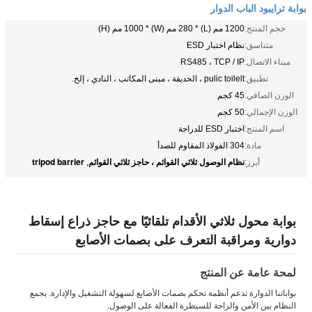
بوابة ترايبود الباب الدوار
حجم المنتج:
1200 مم (L) * 280 مم (W) * 1000 مم (H)
متناسق:
نظام اختبار ESD
ميناء الاتصال:
RS485 ، TCP / IP
تطبيق:
pulic toilelt ، الحديقة ، مبنى المكاتب ، النادي ، إلخ.
الوزن الصافي:
45 كجم
الوزن الإجمالي:
50 كجم
اسم المنتج:
اختبار ESD للدراجة
مادة:
304 الفولاذ المقاوم للصدأ
نظام الوصول ثلاثي القوائم ، حاجز ثلاثي القوائم
tripod barrier
أبرز:
,
بوابة محول ثلاثي الأقدام تلقائيًا مع حاجز ذراع إسقاط
دوارية ومراقبة التعرف على بصمات الأصابع
لمحة عامة عن المنتج
بواباتنا الدوارة تدعم أنظمة تحكم بصمات الأصابع لسهولة التشغيل والإدارة. يجمع
النظام بين الأمن والراحة للسيطرة الفعالة على الوصول.