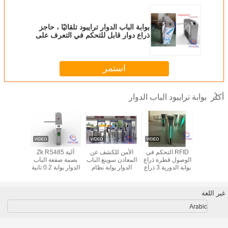
بوابة الباب الدوار ترايبود تلقائيًا ، حاجز
ذراع دوار قابل للتحكم في التعرف على
بصمات الأصابع
استمر
بوابة ترايبود الباب الدوار
أكثر
 الصلب ترايبود
RFID التحكم في
الأمن للكشف عن
آلية Zk RS485
المغن
لدوار بوابة
الوصول قطرة ذراع
المعادن سوينغ الباب
بصمة صفعة الباب
 SS304
بوابة الدورية 3 ذراع
الدوار بوابة نظام
الدوار بوابة 0.2 ثانية
IP54
دوارة ترايبود الباب
الوصول التلقائي
الدوار ل
الدوار بوابة
للمترو
الو
غير اللغة
Arabic