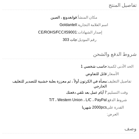
تفاصيل المنتج
مكان المنشأ:
قوانغدونغ ، الصين
اسم العلامة التجارية:
Goldantell
إصدار الشهادات:
CE/ROHS/FCC/IS9001
رقم الموديل:
جات 303
شروط الدفع والشحن
الحد الأدنى لكمية:
حاسب شخصي 1
الأسعار:
قابل للتفاوض
تفاصيل التغليف:
معبأة في الكرتون أولاً ، ثم معززة بعلبة خشبية للتصدير للتغليف
الخارجي
وقت التسليم:
7 أيام عمل بعد تلقي دفعتك
شروط الدفع:
T/T ، Western Union ، L/C ، PayPal
القدرة على
2000pcs شهريا
العرض:
وصف