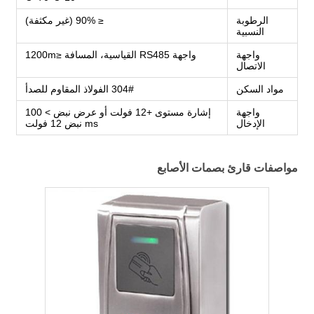
الرطوبة
≤ 90% (غير مكثفة)
النسبية
واجهة
واجهة RS485 القياسية، المسافة ≤1200m
الاتصال
مواد السكن
304# الفولاذ المقاوم للصدأ
واجهة
إشارة مستوى +12 فولت أو عرض نبض > 100
الإدخال
ms نبض 12 فولت
مواصفات قارئ بصمات الأصابع