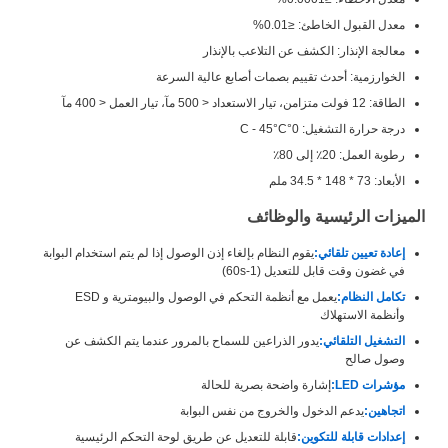
معدل القبول الخاطئ: ≤0.01%
معالجة الإنذار: الكشف عن التلاعب بالإنذار
الخوارزمية: أحدث تقييم بصمات أصابع عالية السرعة
الطاقة: 12 فولت متزامن، تيار الاستعداد < 500 مآ، تيار العمل < 400 مآ
درجة حرارة التشغيل: 0°C - 45°C
رطوبة العمل: 20٪ إلى 80٪
الأبعاد: 73 * 148 * 34.5 ملم
الميزات الرئيسية والوظائف
إعادة تعيين تلقائي:
يقوم النظام بإلغاء إذن الوصول إذا لم يتم استخدام البوابة
في غضون وقت قابل للتعديل (1-60s)
تكامل النظام:
يعمل مع أنظمة التحكم في الوصول والبيومترية و ESD
وأنظمة الاستهلاك
التشغيل التلقائي:
يدور الذراعين للسماح بالمرور عندما يتم الكشف عن
وصول صالح
مؤشرات LED:
إشارة واضحة بصرية للحالة
اتجاهين:
يدعم الدخول والخروج من نفس البوابة
إعدادات قابلة للتكوين:
قابلة للتعديل عن طريق لوحة التحكم الرئيسية