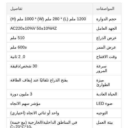
المواصفات
تفاصيل
حجم الدوارة
1200 ملم (L) * 280 ملم (W) * 1000 ملم (H)
الجهد العامل
AC220±10%V 50±10%HZ
عرض الذراع
510 ملم
عرض الممر
≤600 ملم
وقت الافتتاح
0. 2 ثانية
سرعة
30 شخص/دقيقة
المرور
ميزة
يفتح الذراع تلقائيًا عند إيقاف الطاقة
الطوارئ
الحياة العادية
3 مليون دورة
ضوء LED
مؤشر سهم الاتجاه
التوجيه
واحد أو ثنائي الاتجاه (اختياري)
بيئة العمل
في المناطق الداخلية/الخارجية (مع خيمة)
-10°C~70°C