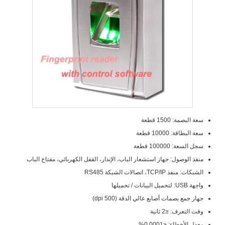
سعة البصمة: 1500 قطعة
سعة البطاقة: 10000 قطعة
سجل السعة: 100000 قطعة
منفذ الوصول: جهاز استشعار الباب، الإنذار، القفل الكهربائي، مفتاح الباب
الشبكات: منفذ TCP/IP، اتصالات الشبكة RS485
واجهة USB: لتحميل البيانات / تحميلها
جهاز جمع بصمات أصابع عالي الدقة (500 dpi)
وقت التعرف: ≤2 ثانية
معدل الأخطاء: ≤0.0001%