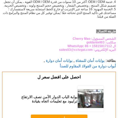
4. خدمة OEM / ODM: أكثر من 10 سنوات من قدرة ODM / OEM القوية ، يمكن أن تجعل
تصميم شكل المنتج ، وتخصيص الشعار ، وتخصيص حجم المنتج ولونه ، وتخصيص الحزمة.
5. الخدمة المهنية: 16 ساعة عبر الإنترنت أو خارج الخط استجابة سريعة لاستفسارك ؛
مساعدتك في تأكيد المنتج الذي تحتاجه حقًا ؛يمكن توفير كل من نظام المنتج والبرامج ذات
الصلة من قبلنا.
طريقة الاتصال:
الشخص المسؤول: Cherry Mao
سكايب: goldantell03
ال WhatsApp: 86 + 15815817112
البريد الإلكتروني: sales03@cctvgat.com
بوابات أمان للمشاة
بوابات أمان دوارة
بطاقة:
,
,
أبواب دوارة من الفولاذ المقاوم للصدأ
احصل على افضل سعر ل
بوابة الباب الدوار الأمن نصف الارتفاع
ترايبود مع تعليمات اتجاه بقيادة