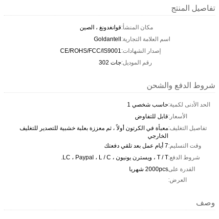
تفاصيل المنتج
مكان المنشأ:
قوانغدونغ ، الصين
اسم العلامة التجارية:
Goldantell
إصدار الشهادات:
CE/ROHS/FCC/IS9001
رقم الموديل:
جات 302
شروط الدفع والشحن
الحد الأدنى لكمية:
حاسب شخصي 1
الأسعار:
قابل للتفاوض
تفاصيل التغليف:
معبأة في الكرتون أولاً ، ثم معززة بعلبة خشبية للتصدير للتغليف
الخارجي
وقت التسليم:
7 أيام عمل بعد تلقي دفعتك
شروط الدفع:
T / T ، ويسترن يونيون ، LC ، Paypal ، L / C.
القدرة على
2000pcs شهريا
العرض:
وصف