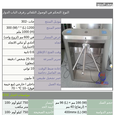
وصف المنتج:
النوع: التحكم في الوصول التلقائي رفرف الباب الدوار
موديل المنتج
جات -302
حجم المنتج
1200 (L) * 300 (W) *
1000 (H) ملم
عرض المسار
في 600 مم (لزوج واحد)
اتجاه
أحادي أو ثنائي الاتجاه
(اختياري)
وقت الفتح / الإغلاق
0.6 ثانية
تمرير السرعة
25-30 شخص / دقيقة
(مغلق)
إعادة ضبط الوقت
10 ثواني
بعد الفاصل د
خاصة
عمر تشغيل طبيعي
3 مليون
بيئة العمل
داخلي / خارجي (مع خيمة
فوق) -10 ℃ ~ 70
محرك القيادة
محرك فرشاة DC24V
مواصفات اختبار ESD
حجم الصك
(W) 166 مم × (L) 96 مم
اليسار
750 كيلو أوم -100
× (ارتفاع) 40 مم
قيمة الحد
متر مكعب
حجم الدواسة
(W) 400mmx (L)
الأحذية الصحيحة
750 كيلو أوم -100