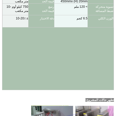
450mmx (H) 20mm
قيمة الحد
متر مكعب
تسوية متحركة
> 120 ملم
رسغ
750 كيلو أوم -10
ضبط المسافة
قيمة الحد
متر مكعب
الوزن الكلي
6.5 كجم
دقة الاختبار
± 10-20٪
تظهر حالات المشروع: