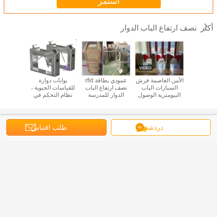
استمر
نصف ارتفاع الباب الدوار
أكثر
 الحواجز
الأمن العاصمة فرش
عمودي بطاقة rfid
بوابات دوارة
بوابة دوا
نصف ارتفاع
السيارات الباب
نصف ارتفاع الباب
للقياسات الحيوية ،
القوائم
المكاتب
البيومترية الوصول
الدوار للمدرسة
نظام التحكم في
وخارجية 54
بصمة بوابات آلية
ومحطة الحافلات
الوصول بأعمدة
بوابة
وصالة الألعاب
دوارة نصف الارتفاع
الرياضية
غير اللغة
دردشة
طلب اقتباس
Arabic
منزل
|
معلومات عنا
|
اتصل بنا
|
خريطة الموقع
|
سياسة الخصوصية
منظر مكتبيّ
Copyright © 2016 - 2026 SHENZHEN GOLDANTELL TECHNOLOGY
CO.,LIMITED.
All rights reserved.