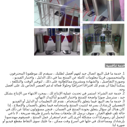
خدمة تنافسية:
1. خدمة ما قبل البيع: اتصال جيد لفهم أفضل لطلبك ، سيقدم لك موظفونا المحترفون
والمتحمسون قريبًا معلومات كاملة عن المنتج بما في ذلك الدليل ، واختبار الفيديو ،
وصورة التفاصيل ، والشهادة ومشروع مماثلعلاوة على ذلك ، لتوفير الوقت والتكلفة ،
يمكننا أيضًا أن نقدم لك اقتراحًا احترافيًا وحلولًا فعالة لدعم العنصر الخاص بك على أفضل
وجه.
2. خدمة عند الشراء: استمر في تحديث عملية الإنتاج لك ، بمجرد الانتهاء من الإنتاج بشكل
جيد ، سترسل صورًا واضحة للمنتج واختبار الفيديو لتأكيدك النهائي.
3. خدمة ما بعد البيع: فيما يتعلق بالاستخدام ، نقدم لك التعليمات أو الدليل أو الفيديو
التفصيلي لإرشادك بسرعة لتثبيت المنتج واستخدامه.فيما يتعلق بالضمان والإصلاح ، إذا
كان هناك أي سؤال يتعلق بجودة المنتج في الضمان ، فنحن مسؤولون تمامًا عن ذلك.في
حالة تلف قطع الغيار ، سوف نرسل لك ملحقات مجانية بأسرع طريقة صريحة ، لا داعي
لتحمل أي رسوم.إذا أدت مشكلة أخرى إلى عدم استقرار عمل المنتج ، فسيقوم مهندسونا
بإرشادك ومساعدتك في حلها في أسرع وقت ممكن ، ما عليك سوى التقاط مقطع فيديو أو
صورة لنا.