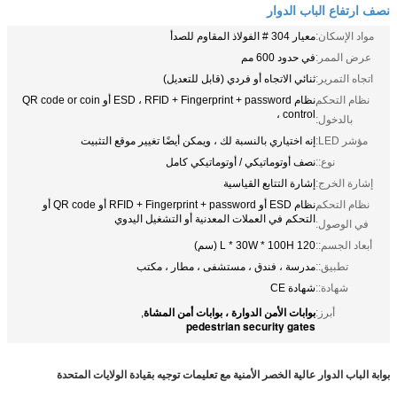
نصف ارتفاع الباب الدوار
مواد الإسكان:
معيار 304 # الفولاذ المقاوم للصدأ
عرض الممر:
في حدود 600 مم
اتجاه التمرير:
ثنائي الاتجاه أو فردي (قابل للتعديل)
نظام التحكم
نظام ESD ، RFID + Fingerprint + password أو QR code or coin
control ،
بالدخول:
مؤشر LED:
إنه اختياري بالنسبة لك ، ويمكن أيضًا تغيير موقع التثبيت
نوع::
نصف أوتوماتيكي / أوتوماتيكي كامل
إشارة الخرج:
إشارة التتابع القياسية
نظام التحكم
نظام ESD أو RFID + Fingerprint + password أو QR code أو
التحكم في العملات المعدنية أو التشغيل اليدوي
في الوصول:
أبعاد الجسم::
120 L * 30W * 100H (سم)
تطبيق::
مدرسة ، فندق ، مستشفى ، مطار ، مكتب
شهادة::
شهادة CE
بوابات الأمن الدوارة ، بوابات أمن المشاة
أبرز:
,
pedestrian security gates
بوابة الباب الدوار عالية الخصر الأمنية مع تعليمات توجيه بقيادة الولايات المتحدة