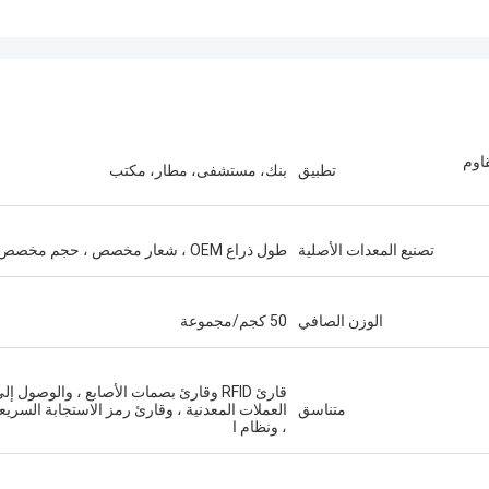
فولاذ المقاوم
تطبيق
بنك، مستشفى، مطار، مكتب
تصنيع المعدات الأصلية
طول ذراع OEM ، شعار مخصص ، حجم مخصص
الوزن الصافي
50 كجم/مجموعة
قارئ RFID وقارئ بصمات الأصابع ، والوصول إل
متناسق
العملات المعدنية ، وقارئ رمز الاستجابة السريع
، ونظام ا