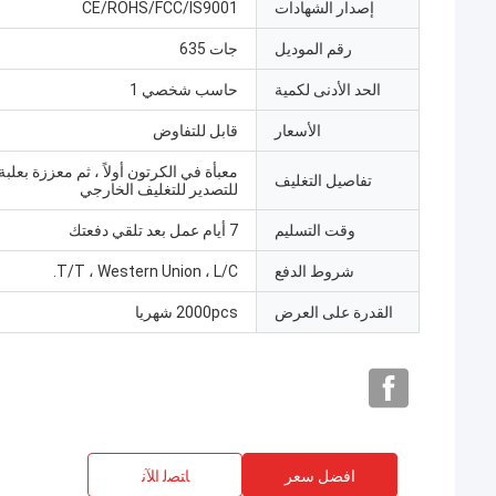
إصدار الشهادات
CE/ROHS/FCC/IS9001
رقم الموديل
جات 635
الحد الأدنى لكمية
حاسب شخصي 1
الأسعار
قابل للتفاوض
معبأة في الكرتون أولاً ، ثم معززة بعلب
تفاصيل التغليف
للتصدير للتغليف الخارجي
وقت التسليم
7 أيام عمل بعد تلقي دفعتك
شروط الدفع
T/T ، Western Union ، L/C.
القدرة على العرض
2000pcs شهريا
افضل سعر
ﺎﺘﺼﻟ ﺍﻶﻧ