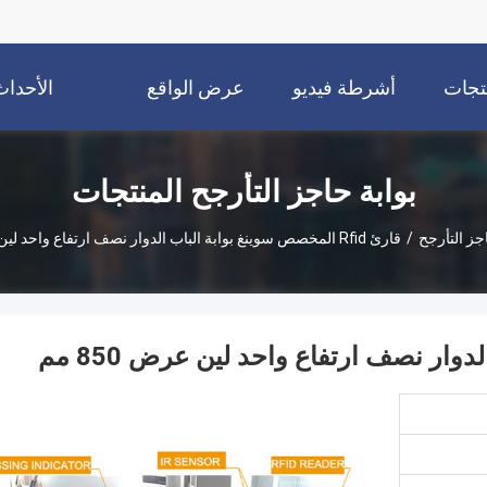
نتجات
أشرطة فيديو
عرض الواقع
الأحداث
الافتراضي
بوابة حاجز التأرجح المنتجات
جز التأرجح
/
قارئ Rfid المخصص سوينغ بوابة الباب الدوار نصف ارتفاع واحد لين عرض 850 مم