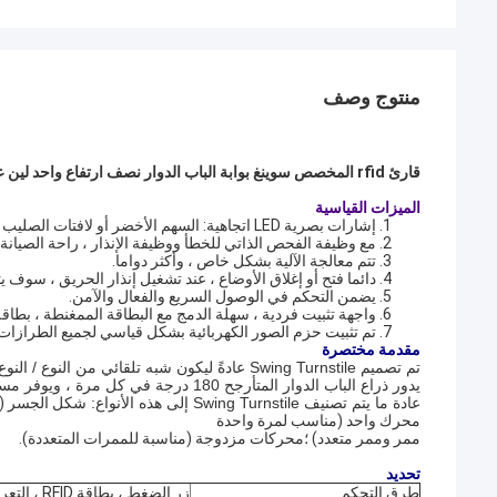
منتوج وصف
قارئ rfid المخصص سوينغ بوابة الباب الدوار نصف ارتفاع واحد لين عرض 850 مم
الميزات القياسية
إشارات بصرية LED اتجاهية: السهم الأخضر أو ​​لافتات الصليب الأحمر.
مع وظيفة الفحص الذاتي للخطأ ووظيفة الإنذار ، راحة الصيانة.
تتم معالجة الآلية بشكل خاص ، وأكثر دواما.
دائما فتح أو إغلاق الأوضاع ، عند تشغيل إنذار الحريق ، سوف يترا
يضمن التحكم في الوصول السريع والفعال والآمن.
واجهة تثبيت فردية ، سهلة الدمج مع البطاقة الممغنطة ، بطاقة ا
تم تثبيت حزم الصور الكهربائية بشكل قياسي لجميع الطرازات.
مقدمة مختصرة
تم تصميم Swing Turnstile عادةً ليكون شبه تلقائي من النوع / النوع اليدوي / النوع الأوتوماتيكي بالكامل.
يدور ذراع الباب الدوار المتأرجح 180 درجة في كل مرة ، ويوفر مساحة مريحة للمستخدمين.
عادة ما يتم تصنيف Swing Turnstile إلى هذه الأنواع:
شكل الجسر (ه
محرك واحد (مناسب لمرة واحدة
ممر وممر متعدد) ؛محركات مزدوجة (مناسبة للممرات المتعددة).
تحديد
طرق التحكم
زر الضغط ، بطاقة RFID ، التعرف على بصمات الأصابع ، إلخ.