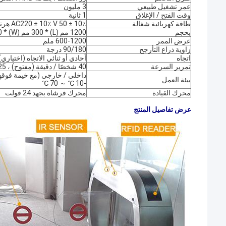
عمر تشغيل طبيعي
3 مليون
وقت الفتح / الإغلاق
1 ثانية
طاقة كهربائية شغالة
AC220 ± 10٪ V 50 ± 10٪ هرتز
بحجم
1200 مم (L) * 300 مم (W) * 1000 مم (H)
عرض الممر
600-1200 ملم
زاوية ذراع التأرجح
90/180 درجة
اتجاه
أحادي أو ثنائي الاتجاه (اختياري)
تمرير السرعة
40 شخصًا / دقيقة (مفتوح) ، 25-30 شخصًا / دقيقة (مغلق)
داخلي / خارجي (مع خيمة فوقها
بيئة العمل
-10 ℃ ～ 70 ℃
محرك القيادة
محرك فرشاة بجهد 24 فولت
عرض تفاصيل المنتج