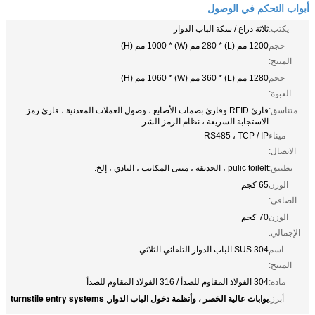
أبواب التحكم في الوصول
يكتب:
ثلاثة ذراع / سكة الباب الدوار
حجم
1200 مم (L) * 280 مم (W) * 1000 مم (H)
المنتج:
حجم
1280 مم (L) * 360 مم (W) * 1060 مم (H)
العبوة:
متناسق:
قارئ RFID وقارئ بصمات الأصابع ، وصول العملات المعدنية ، قارئ رمز
الاستجابة السريعة ، نظام الرمز الشر
ميناء
RS485 ، TCP / IP
الاتصال:
تطبيق:
pulic toilelt ، الحديقة ، مبنى المكاتب ، النادي ، إلخ.
الوزن
65 كجم
الصافي:
الوزن
70 كجم
الإجمالي:
اسم
304 SUS الباب الدوار التلقائي الثلاثي
المنتج:
مادة:
304 الفولاذ المقاوم للصدأ / 316 الفولاذ المقاوم للصدأ
بوابات عالية الخصر ، وأنظمة دخول الباب الدوار
turnstile entry systems
أبرز:
,