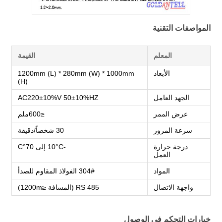
المواصفات التقنية
المعلم
القيمة
الأبعاد
1200mm (L) * 280mm (W) * 1000mm
(H)
الجهد العامل
AC220±10%V 50±10%HZ
عرض الممر
≤600ملم
سرعة المرور
30 شخصاً/دقيقة
درجة حرارة
-10°C إلى 70°C
العمل
المواد
304# الفولاذ المقاوم للصدأ
واجهة الاتصال
RS 485 (المسافة ≤1200m)
خيارات التحكم في الوصول