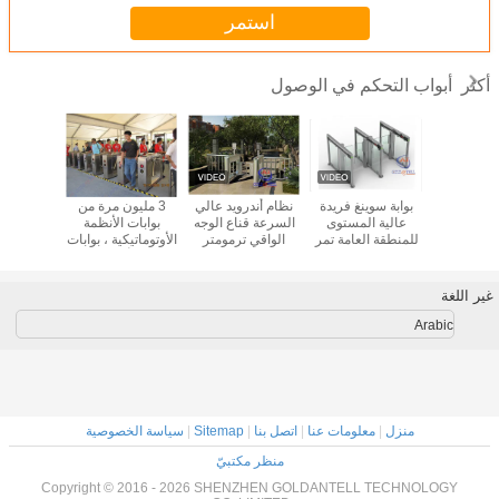
استمر
أبواب التحكم في الوصول
أكثر
توماتيكي
بوابة سوينغ فريدة
نظام أندرويد عالي
3 مليون مرة من
بوابة ثلاث
لية ثلاثية
عالية المستوى
السرعة قناع الوجه
بوابات الأنظمة
ببصمة الإصبع
بوابة دورة
للمنطقة العامة تمر
الواقي ترمومتر
الأوتوماتيكية ، بوابات
بسرعة 40 شخصًا
التعرف على الوجه
وصول أمنية دائمة
في دقيقة واحدة
عاصبات مدخل بوابة
سعر المصنع
غير اللغة
Arabic
منزل
|
معلومات عنا
|
اتصل بنا
|
Sitemap
|
سياسة الخصوصية
منظر مكتبيّ
Copyright © 2016 - 2026 SHENZHEN GOLDANTELL TECHNOLOGY