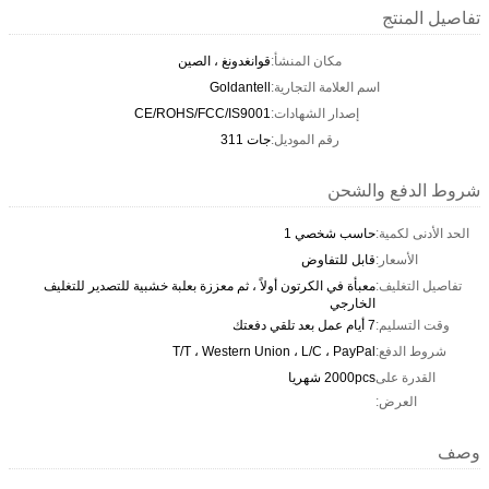
تفاصيل المنتج
مكان المنشأ:
قوانغدونغ ، الصين
اسم العلامة التجارية:
Goldantell
إصدار الشهادات:
CE/ROHS/FCC/IS9001
رقم الموديل:
جات 311
شروط الدفع والشحن
الحد الأدنى لكمية:
حاسب شخصي 1
الأسعار:
قابل للتفاوض
تفاصيل التغليف:
معبأة في الكرتون أولاً ، ثم معززة بعلبة خشبية للتصدير للتغليف
الخارجي
وقت التسليم:
7 أيام عمل بعد تلقي دفعتك
شروط الدفع:
T/T ، Western Union ، L/C ، PayPal
القدرة على
2000pcs شهريا
العرض:
وصف