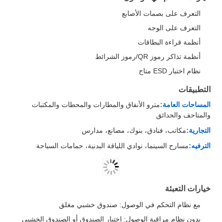
التعرف على بصمات الأصابع
التعرف على الوجه
أنظمة قراءة البطاقات
أنظمة تذاكر رموز QR/رموز الشرائط
نظام اختبار ESD متاح
التطبيقات
المساحات العامة:
مترو الأنفاق والمطارات والمحطات والمكتبات
والمتاحف والحدائق
التجارية:
مكاتب، فنادق، بنوك، مصانع، مدارس
الترفيه:
مسارح السينما، نوادي اللياقة البدنية، حمامات السباحة
خيارات التعبئة
مع نظام التحكم في الوصول: صندوق خشبي مغلق
بدون نظام مراقبة الوصول: اختيار الصندوق أو الصندوق الخشبي