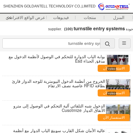
SHENZHEN GOLDANTELL TECHNOLOGY CO.,LIMITED
المنزل
منتجات
فيديوهات
>>
عرض الواقع الافتراضي
turnstile entry systems
جودة
supplier.
(100)
بوابة الباب الدوارة للتحكم في الوصول لأنظمة الدخول مع
مدقق الحذاء Esd
الاستفسار الآن
الخروج من أنظمة الدخول البيومترية للوجه الدوار قارئ
بطاقة RFID عاصبة نصف الارتفاع
الاستفسار الآن
الدخول شبه التلقائي آلية التحكم في الوصول إلى مترو
الأنفاق الدوار Cusotmize
الاستفسار الآن
عالية الأمان شكل القارب سوينغ الباب الدوار مع أنظمة