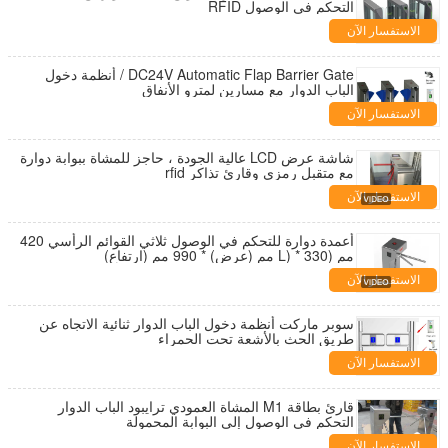
التحكم في الوصول RFID
الاستفسار الآن
DC24V Automatic Flap Barrier Gate / أنظمة دخول
الباب الدوار مع مسارين لمترو الأنفاق
الاستفسار الآن
شاشة عرض LCD عالية الجودة ، حاجز للمشاة ببوابة دوارة
مع متقبل رمزي وقارئ تذاكر rfid
الاستفسار الآن
أعمدة دوارة للتحكم في الوصول ثلاثي القوائم الرأسي 420
مم (L) * 330 مم (عرض) * 990 مم (ارتفاع)
الاستفسار الآن
سوبر ماركت أنظمة دخول الباب الدوار ثنائية الاتجاه عن
طريق الحث بالأشعة تحت الحمراء
الاستفسار الآن
قارئ بطاقة M1 المشاة العمودي ترايبود الباب الدوار
التحكم في الوصول إلى البوابة المحمولة
الاستفسار الآن