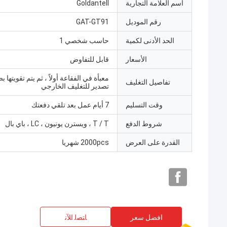
اسم العلامة التجارية
Goldantell
رقم الموديل
GAT-GT91
الحد الأدنى لكمية
حاسب شخصي 1
الأسعار
قابل للتفاوض
معبأة في الفقاعة أولاً ، ثم يتم تقويتها 
تفاصيل التغليف
تصدير للتغليف الخارجي
وقت التسليم
7 أيام عمل بعد تلقي دفعتك
شروط الدفع
T / T ، ويسترن يونيون ، LC ، باي بال
القدرة على العرض
2000pcs شهريا
افضل سعر
ﺎﺘﺼﻟ ﺍﻶﻧ