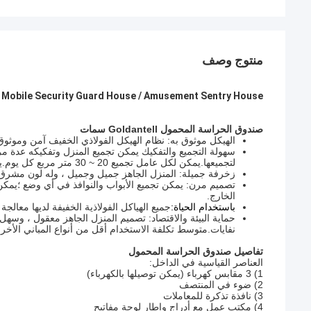
منتوج وصف
ark / Zoo Mobile Security Guard House / Amusement Sentry House
صندوق الحراسة المحمول Goldantell
سمات
الهيكل موثوق به: نظام الهيكل الفولاذي الخفيف آمن وموثوق 
سهولة التجميع والتفكيك يمكن تجميع المنزل وتفكيكه عدة م
لتجميعها.يمكن لكل عامل تجميع 20 ~ 30 متر مربع كل يوم.يمكن 6 عمال إنهاء 300sqm منزل الجاهزة في 2 أيام
زخرفة جميلة: المنزل الجاهز جميل وجميل ، وله لون مشرق 
تصميم مرن: يمكن تجميع الأبواب والنوافذ في أي وضع ؛يمكن
الخارج.
باستخدام الحياة:
جميع الهياكل الفولاذية الخفيفة لديها معالجة ب
حماية البيئة والاقتصاد: تصميم المنزل الجاهز معقول ، وسهل
نفايات.متوسط ​​تكلفة الاستخدام أقل من أنواع المباني الأخرى
تفاصيل صندوق الحراسة المحمول
العناصر القياسية في الداخل:
1) 3 مقابس كهرباء (يمكن توصيلها بالكهرباء)
2) ضوء في المنتصف
3) نافذة تذكرة للمعاملات
4) مكتب عمل مع أدراج وإطار لوحة مفاتيح