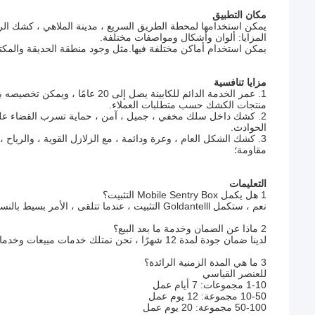
مكان التطبيق
يمكن استخدامها لمحطة الطريق السريع ، مدينة الملاهي ، كشك الر
المزايا: ألوان وأشكال ومواصفات مختلفة.
يمكن استخدام أماكن مختلفة فيها.مثل وجود منطقة الحديقة والمك
مزايا تنافسية
1. عمر الخدمة الدائم للكابينة يصل إلى 20 عامًا ، ويمكن تخصيصه بمواصفات مختلفة و
منتجات الكشك حسب متطلبات العملاء.
2. كشك داخل سلك مخفي ، جميل ، آمن ، حماية تسرب القضاء على الحماية الكاملة للكهرباء
الحوادث.
3. كشك الشكل العام ، وعرة ودائمة ، مع الزلازل القوية ، والرياح ، وتسرب المياه ، والتشوه
مقاومة؛
التعليمات
1 هل يكمل Mobile Sentry Box التثبيت؟
نعم ، ستكمل Goldantelll التثبيت ، عندما تتلقى ، الأمر بسيط بالنسبة لك ، ويمكنك استخدامه على الفور ، وتحتاج فقط إلى تثبيت الموقع.
2 ماذا عن الضمان وخدمة ما بعد البيع؟
لدينا ضمان جودة لمدة 12 شهرًا ، نحن نمتلك خدمات مبيعات وخدمات ما بعد البيع مدربة جيدًا وعاطفية يمكنها التحدث باللغة الإنجليزية بطلاقة
3 ما هي المدة الزمنية الرائدة؟
للعنصر القياسي
1-10 مجموعات: 7 أيام عمل
10-50 مجموعة: 12 يوم عمل
50-100 مجموعة: 20 يوم عمل