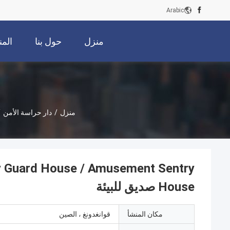
Arabic
منزل
حول بنا
الم
منزل
/
دار حراسة الأمن
/
ty Guard House / Amusement Sentry
House صديق للبيئة
مكان المنشأ
قوانغدونغ ، الصين