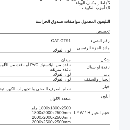
5) إطار مكيف الهواء
6) أنبوب التكييف
التليفون المحمول
مواصفات صندوق الحراسة
تخصيص
رقم الشيء
GAT-GT91
مادة الجزء الرئيسي
لون الفولاذ
شكل
ميدان
نافذة من البلاستيك PVC أو نافذة من الألومنيوم ، قابلة للانزلاق عموديًا أو أفقيًا
نافذة او شباك
نافذة منزلقة
باب
لون الفولاذ
الجدار والسقف
لون الفولاذ
خيار
نظام الصرف الصحي والتجهيزات الكهربائية
اللون
متعدد الالوان
1800x1800x2500 ملم
حجم الخيار L * W * H
1800x2000x2500mm
2000x2000x2500mm
2000x2500x2500mm