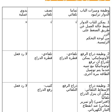
وظيفة وميزات الباب
تماما
نصف
يدوي
الدوار ترايبود
تلقائي
تلقائي
عملية
1. يمكن للباب الدوار
√
√
×
ضبط حالة العمل عن
طريق الضغط على
الزر
من لوحة التحكم
الرئيسية.
2. وظيفة ذراع الرفع
تلقاءي-
تلقاءي-
لا رد فعل
الأوتوماتيكي: يمكن
قطرة الذراع
قطرة الذراع
للذراع أن ترفع
أوتوماتيكيًا مع تنبيه
عندما يتم توصيل
الطاقة مرة أخرى.
3. وظيفة ذراع
ذراع الرفع
كتيب-
لا رد فعل
الإسقاط التلقائي:
التلقائي
رفع الذراع
يمكن أن ينزل الذراع
تلقائيًا
(افتراضي) (أو تمرير
مجاني) عند انقطاع
التيار الكهربائي.