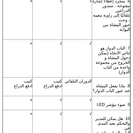
6. بمجرد إعطاء إشارة
√
√
×
مفتوحة ، ستدور
الذراعين
تلقائيًا إلى زاوية معينة
، وحث
عبور المشاة من
البوابة.
×
√
√
7. الباب الدوار هو
ثنائي الاتجاه (يمكن
دخول المشاة و
الخروج من مجموعة
واحدة من الباب
الدوار).
الدوران التلقائي
كتيب
كتيب
8. ماذا يفعل المشاة
ادفع الذراع
ادفع الذراع
عند عبور الباب الدوار؟
×
√
√
9. ضوء مؤشر LED
×
√
√
10. هل يمكن للمدير
والتحكم بعيد المدى
في
الباب الدوار مباشرة