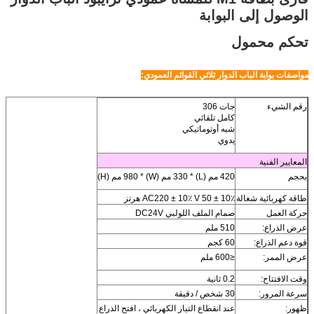
الوصول إلى البوابة
تحكم محمول
مواصفات بوابة الباب الدوار ثلاثي القوائم العمودي:
رقم الشيء
جات 306
كامل تلقائي
شبه أوتوماتيكي
يدوي
المعايير الفنية
بحجم
420 مم (L) * 330 مم (W) * 980 مم (H)
طاقة كهربائية شغالة
AC220 ± 10٪ V 50 ± 10٪ هرتز
حركة العمل
صمام الملف اللولبي DC24V
عرض الذراع:
510 ملم
قوة دعم الذراع:
60 كجم
عرض الممر:
≤600 ملم
وقت الافتتاح:
0.2 ثانية
سرعة المرور:
30 شخص / دقيقة
ظهور:
عند انقطاع التيار الكهربائي ، افتح الذراع