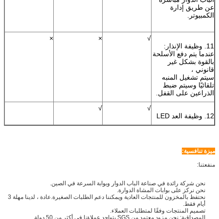
عن طريق إدارة
الكمبيوتر.
×
×
√
11. وظيفة الإنذار:
عندما يتم دفع الأسلحة
بالقوة بشكل غير
قانوني ،
سيتم تشغيل المنبه
تلقائيًا وسيتم ضبط
الذراعين على القفل.
√
√
12. وظيفة العد LED
ميزة تنافسية:
منفعتنا:
نحن شركة رائدة في صناعة الباب الدوار وبوابة السرعة في الصين.
نحن نركز على بوابات المشاة الدوارة.
نحتفظ بالمخزون للمنتجات العادية ويمكننا دعم الطلبات الصغيرة.عادة ، لدينا مهلة 3
أيام فقط.
تصميم المنتجات وفقًا لمتطلبات العملاء.
المصداقية: نحن مزود معتمد من SGS.يتواجد عملاؤنا في أكثر من 50 دولة