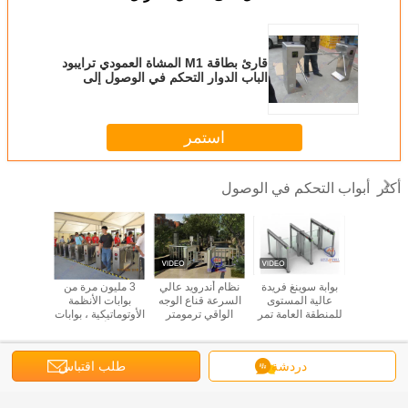
قارئ بطاقة M1 المشاة العمودي ترايبود
الباب الدوار التحكم في الوصول إلى
البوابة المحمولة
استمر
أبواب التحكم في الوصول
أكثر
توماتيكي
بوابة سوينغ فريدة
نظام أندرويد عالي
3 مليون مرة من
بوابة ثلاث
لية ثلاثية
عالية المستوى
السرعة قناع الوجه
بوابات الأنظمة
ببصمة الإصبع
بوابة دورة
للمنطقة العامة تمر
الواقي ترمومتر
الأوتوماتيكية ، بوابات
بسرعة 40 شخصًا
التعرف على الوجه
وصول أمنية دائمة
في دقيقة واحدة
عاصبات مدخل بوابة
سعر المصنع
غير اللغة
دردشة
طلب اقتباس
Arabic