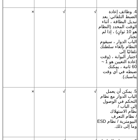
4. وظائف إعادة
√
√
×
الضبط التلقائي: بعد
تبديل البطاقة ، أثناء
الوقت المحدد (النظام
هو 10 ثوانٍ) ، إذا لم
تجتاز
الباب الدوار ، سيقوم
النظام بإلغاء سلطتك
تلقائيًا إلى
اجتياز البوابة ، (وقت
إعادة التعيين هو 1 ~
60 ثانية ، يمكنك
ضبطه في أي وقت
يناسبك).
5. يمكن أن يعمل
√
√
×
الباب الدوار مع نظام
التحكم في الوصول
إلى الباب /
نظام الاستهلاك
/ نظام التعرف
البيومترية / نظام ESD
وما إلى ذلك.