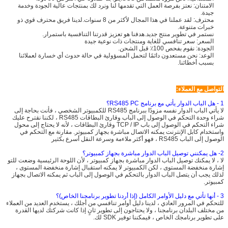
الامتنان: نعتز بفرصة العمل التي تقدمها لنا ونرد لك بمنتجات عالية الجودة وخدمة
جيدة.
محترف: لقد عملنا في هذا المجال لأكثر من 8 سنوات.لدينا فريق محترف قوي ذو
خبرات متنوعة.
نستمر في تطوير منتج جديد.هدفنا هو تعزيز قدرتنا التنافسية باستمرار.
السعر: سعر تنافسي للغاية ومنتجات ذات نوعية جيدة
الجودة: نقوم بفحص 100٪ قبل الشحن.
الوعد: نحن مستعدون دائمًا لتحمل المسؤولية في حالة حدوث أي خسارة لعملائنا
بسبب أخطائنا.
التواصل مع العملاء:
1 - هل الباب الدوار يأتي مع برنامج RS485 PC؟
لا يأتي الباب الدوار نفسه مزودًا ببرنامج RS485 للكمبيوتر الشخصي ، فأنت بحاجة إلى
شراء وحدة التحكم في الوصول إلى الباب وقارئ البطاقات RS485 ، لكننا نقترح عليك
شراء التحكم في الوصول إلى باب TCP / IP وقارئ البطاقات ، لأنه لا يحتاج إلى محول
واستخدام كابل الإنترنت يمكنه الاتصال مباشرة بجهاز كمبيوتر. مقارنة مع التحكم في
الوصول إلى الباب RS485 ، فهو أكثر ملاءمة وسرعة النقل أسرع بكثير
2- هل يمكنني توصيل الباب الدوار مباشرة بجهاز كمبيوتر؟
لا ، لا يمكنك توصيل الباب الدوار مباشرة بجهاز كمبيوتر ، لأن اللوحة الرئيسية وضعت للتو
إشارة منخفضة المستوى ، لكن الكمبيوتر لا يمكنه استقبال إشارة منخفضة المستوى ،
لذلك يجب أن يتصل الباب الدوار بالتحكم في الوصول إلى الباب ثم يمكنه الاتصال بجهاز
كمبيوتر.
3 - أنها تأتي مع دليل الأوامر الكامل (إذا أردنا تطوير برنامجنا الخاص)؟
للتحكم في المرور العادي ، لدينا دليل أوامر تنافسي من أجلك ، يستخدم العديد من العملاء
من مختلف البلدان برنامجنا ، ولا يحتاجون إلى تطوير ثانٍ إذا كانت شركتك لديها القدرة
على تطوير برنامجك الخاص ، فيمكننا توفير SDK لك.