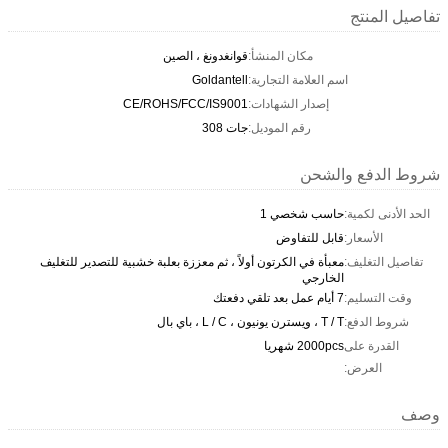
تفاصيل المنتج
مكان المنشأ:
قوانغدونغ ، الصين
اسم العلامة التجارية:
Goldantell
إصدار الشهادات:
CE/ROHS/FCC/IS9001
رقم الموديل:
جات 308
شروط الدفع والشحن
الحد الأدنى لكمية:
حاسب شخصي 1
الأسعار:
قابل للتفاوض
تفاصيل التغليف:
معبأة في الكرتون أولاً ، ثم معززة بعلبة خشبية للتصدير للتغليف
الخارجي
وقت التسليم:
7 أيام عمل بعد تلقي دفعتك
شروط الدفع:
T / T ، ويسترن يونيون ، L / C ، باي بال
القدرة على
2000pcs شهريا
العرض:
وصف