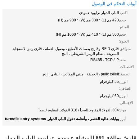
أبواب التحكم في الوصول
اكتب:
الباب الدوار ترايبود عمودي
حجم
420 مم (L) * 330 مم (W) * 980 مم (H)
المنتج:
حجم
500 مم (L) * 410 مم (W) * 1060 مم (H)
العبوة:
متوافق:
قارئ RFID وقارئ بصمات الأصابع ، وصول العملة ، قارئ رمز الاستجابة
السريعة ، نظام الرمز الشريطي ، التح
منفذ
RS485 ، TCP / IP
الاتصالات:
تطبيق:
pulic toilelt ، الحديقة ، مبنى المكاتب ، النادي ، إلخ.
الوزن
55 كيلوجرام
الصافي:
الوزن
60 كيلوجرام
الإجمالي:
مواد:
304 الفولاذ المقاوم للصدأ / 316 الفولاذ المقاوم للصدأ
بوابات عالية الخصر ، وأنظمة دخول الباب الدوار
turnstile entry systems
أبرز:
,
قارئ بطاقة M1 للمشاة عمودي ترايبود الباب الدوار