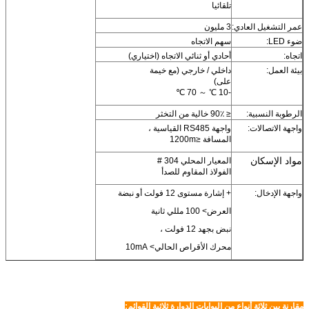
تلقائيا
عمر التشغيل العادي:
3 مليون
ضوء LED:
سهم الاتجاه
اتجاه:
أحادي أو ثنائي الاتجاه (اختياري)
بيئة العمل:
داخلي / خارجي (مع خيمة
على)
-10 ℃ ～ 70 ℃
الرطوبة النسبية:
≤ 90٪ خالية من التخثر
واجهة الاتصالات:
واجهة RS485 القياسية ،
المسافة ≤1200m
مواد الإسكان
المعيار المحلي 304 #
الفولاذ المقاوم للصدأ
واجهة الإدخال:
+ إشارة مستوى 12 فولت أو نبضة
العرض> 100 مللي ثانية
نبض بجهد 12 فولت ،
محرك الأقراص الحالي> 10mA
مقارنة بين ثلاثة أنواع من البوابات الدوارة ثلاثية القوائم: