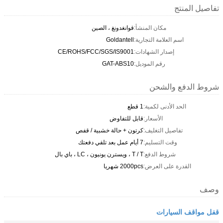
تفاصيل المنتج
مكان المنشأ:
قوانغدونغ ، الصين
اسم العلامة التجارية:
Goldantell
إصدار الشهادات:
CE/ROHS/FCC/SGS/IS9001
رقم الموديل:
GAT-ABS10
شروط الدفع والشحن
الحد الأدنى لكمية:
1 قطع
الأسعار:
قابل للتفاوض
تفاصيل التغليف:
كرتون + حالة خشبية / قفص
وقت التسليم:
7 أيام عمل بعد تلقي دفعتك
شروط الدفع:
T / T ، ويسترن يونيون ، LC ، باي بال
القدرة على العرض:
2000pcs شهريا
وصف
قفل مواقف السيارات