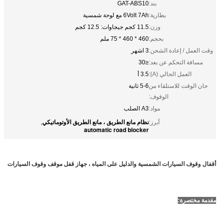
بند:
GAT-ABS10
بطارية:
6Volt 7Ah مع لوحة شمسية
وزن:
11.5 كجم جيجاوات: 12.5 كجم
بحجم:
460 * 460 * 75 ملم
وقت العمل / إعادة الشحن:
3 اشهر
مسافة التحكم عن بعد:
≤30
العمل الحالي (A):
3.5 أ
حان الوقت للاستلقاء من
5-6 ثانية
الوقوف:
مواد:
A3 الصلب
نظام مانع الطريق ، مانع الطريق الأوتوماتيكي
أبرز:
,
automatic road blocker
أقفال وقوف السيارات الشمسية والدليل على المياه ، جهاز قفل موقف وقوف السيارات
مقدمة مختصرة: