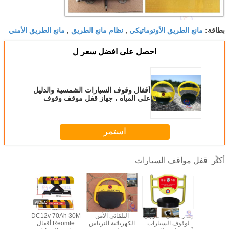
مانع الطريق الأوتوماتيكي
نظام مانع الطريق
مانع الطريق الأمني
بطاقة:
,
,
احصل على افضل سعر ل
أقفال وقوف السيارات الشمسية والدليل
على المياه ، جهاز قفل موقف وقوف
السيارات
استمر
قفل مواقف السيارات
أكثر
ماء IP54 A3 الصلب
إنذار داخلي / خارجي
التلقائي الآمن
DC12v 70Ah 30M
أقفال 
 مم رفع قفل
لوقوف السيارات
الكهربائية الترباس
Reomte أقفال
السيارات