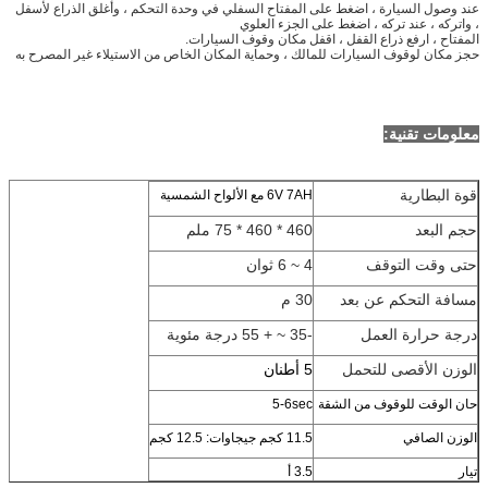
عند وصول السيارة ، اضغط على المفتاح السفلي في وحدة التحكم ، وأغلق الذراع لأسفل
، واتركه ، عند تركه ، اضغط على الجزء العلوي
المفتاح ، ارفع ذراع القفل ، اقفل مكان وقوف السيارات.
حجز مكان لوقوف السيارات للمالك ، وحماية المكان الخاص من الاستيلاء غير المصرح به
معلومات تقنية:
قوة البطارية
6V 7AH مع الألواح الشمسية
حجم البعد
460 * 460 * 75 ملم
حتى وقت التوقف
4 ~ 6 ثوان
مسافة التحكم عن بعد
30 م
درجة حرارة العمل
-35 ~ + 55 درجة مئوية
الوزن الأقصى للتحمل
5 أطنان
حان الوقت للوقوف من الشقة
5-6sec
الوزن الصافي
11.5 كجم جيجاوات: 12.5 كجم
تيار
3.5 أ