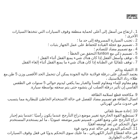
المهام:
1 ، ارتفاع من أسفل إلى أعلى لحماية منطقة وقوف السيارات التي تتخذها السيارات
الأخرى ؛
2 ، تجنب السيارة المسروقة إلى حد ما ؛
3 ، تصميم مع عجلة القيادة للحفاظ على عمل الجهاز بثبات ؛
4 ، مع تصميم مضاد للتصادم ؛
5 ، تصميم ذكي مع funtion التحقق من الخطأ ؛
6 ، توقف وأسفل القفل إذا كان هناك شيء يمنع القفل أثناء القفل ؛
7 ، توقف تلقائيًا عن الطنانة إذا كان هناك شيء ما يمنع القفل أثناء إلغاء القفل
8. الثقيلة ودائم
يعتمد السكن على درفلة فولاذية عالية الجودة يمكن أن تتحمل الحد الأقصى.وزن 5 طن.مع
طلاء رذاذ البلاستيك ،
وهو مقاوم للماء ومقاوم للصدأ والغبار بما يكفي ليدوم حوالي 5 سنوات في الطقس
القاسي.إن تأثير درفلة الصلب لن يتشوه حتى يتم سحقه بواسطة سيارة.
9. مكافحة قطع لسلامة الطاقة
اتصال الطاقة هو تصميم مضاد للفصل في حالة الاستخدام الخاطئ للبطارية مما يتسبب
في حدوث ماس كهربائي
10. إعادة ضبط تلقائي
لا تستطيع القوة الخارجية تغيير موضع ذراع التأرجح عندما يكون رأسيًا ؛عندما يتم إجبار
ذراع التأرجح على وضع أفقي ، فسيتم تغيير موضعه عموديًا ، ما لم يستخدم المستخدم
جهاز التحكم عن بُعد لوضعه أفقيًا.
11. التحكم اليدوي في حالة عدم وجود قوة
في حالة انقطاع التيار الكهربائي ، ما عليك سوى التحكم يدويًا في قفل وقوف السيارات
في حالات الطوارئ.