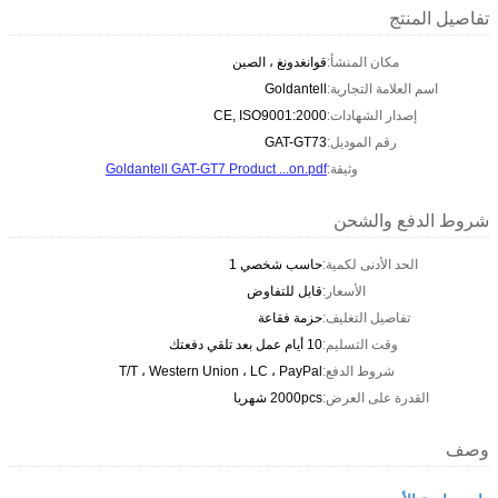
تفاصيل المنتج
مكان المنشأ:
قوانغدونغ ، الصين
اسم العلامة التجارية:
Goldantell
إصدار الشهادات:
CE, ISO9001:2000
رقم الموديل:
GAT-GT73
وثيقة:
Goldantell GAT-GT7 Product ...on.pdf
شروط الدفع والشحن
الحد الأدنى لكمية:
حاسب شخصي 1
الأسعار:
قابل للتفاوض
تفاصيل التغليف:
حزمة فقاعة
وقت التسليم:
10 أيام عمل بعد تلقي دفعتك
شروط الدفع:
T/T ، Western Union ، LC ، PayPal
القدرة على العرض:
2000pcs شهريا
وصف