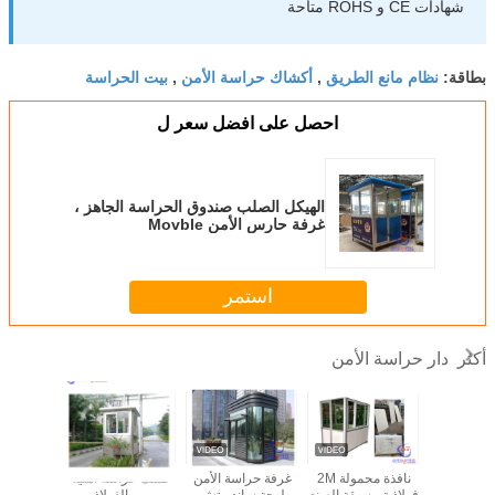
شهادات CE و ROHS متاحة
نظام مانع الطريق
أكشاك حراسة الأمن
بيت الحراسة
بطاقة:
,
,
احصل على افضل سعر ل
الهيكل الصلب صندوق الحراسة الجاهز ،
غرفة حارس الأمن Movble
استمر
دار حراسة الأمن
أكثر
استحمام
نافذة محمولة 2M
غرفة حراسة الأمن
كشك حراسة أمنية
كشك ا
 في الهواء
فولاذية مسبقة الصنع
لوحة ساندويتش
من الفولاذ
المحمول ف