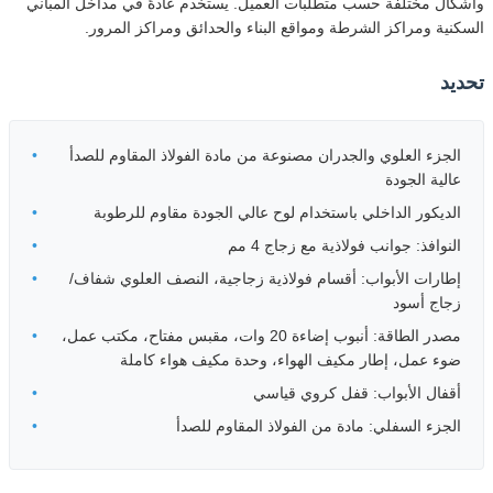
وأشكال مختلفة حسب متطلبات العميل. يستخدم عادةً في مداخل المباني
السكنية ومراكز الشرطة ومواقع البناء والحدائق ومراكز المرور.
تحديد
الجزء العلوي والجدران مصنوعة من مادة الفولاذ المقاوم للصدأ
عالية الجودة
الديكور الداخلي باستخدام لوح عالي الجودة مقاوم للرطوبة
النوافذ: جوانب فولاذية مع زجاج 4 مم
إطارات الأبواب: أقسام فولاذية زجاجية، النصف العلوي شفاف/
زجاج أسود
مصدر الطاقة: أنبوب إضاءة 20 وات، مقبس مفتاح، مكتب عمل،
ضوء عمل، إطار مكيف الهواء، وحدة مكيف هواء كاملة
أقفال الأبواب: قفل كروي قياسي
الجزء السفلي: مادة من الفولاذ المقاوم للصدأ